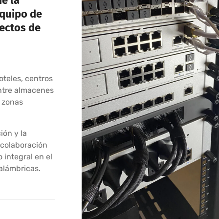
e la
equipo de
yectos de
oteles, centros
ntre almacenes
n zonas
ión y la
 colaboración
 integral en el
nalámbricas.