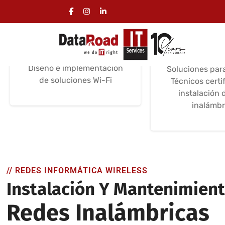
Diseño de redes wifi
Instalación
wifi
Servicios de instalación
Certificaciones /
Instalación y 
Experiencia
técni
Diseño e implementación
Soluciones par
de soluciones Wi-Fi
Técnicos certi
instalación 
inalámbr
// REDES INFORMÁTICA WIRELESS
Instalación Y Mantenimien
Redes Inalámbricas