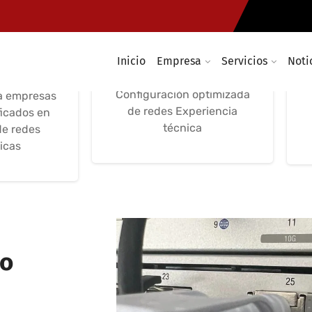
 de redes
Configuración
Configuración de
soluciones inalámbricas
Inicio
Empresa
Servicios
Noti
asistencia
optimización y seguridad
ca
Configuración optimizada
a empresas
de redes Experiencia
ficados en
técnica
de redes
icas
to