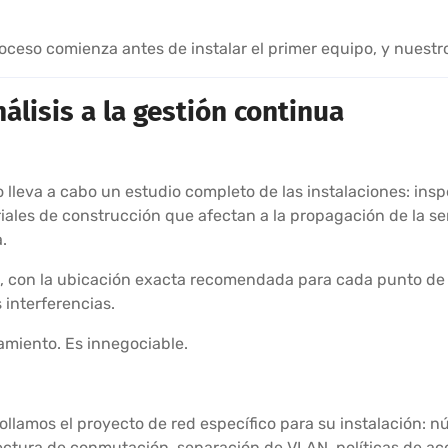
eso comienza antes de instalar el primer equipo, y nuestro s
álisis a la gestión continua
 lleva a cabo un estudio completo de las instalaciones: insp
eriales de construcción que afectan a la propagación de la se
.
o, con la ubicación exacta recomendada para cada punto de 
 interferencias.
amiento. Es innegociable.
rollamos el proyecto de red específico para su instalación: 
ectura de conmutación, separación de VLAN, políticas de ac