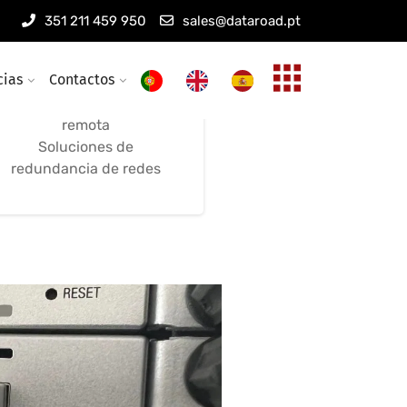
Mantenimiento de
351 211 459 950
sales@dataroad.pt
redes inalámbricas
cias
Contactos
Mantenimiento remoto
Optimización y asistencia
remota
Soluciones de
redundancia de redes