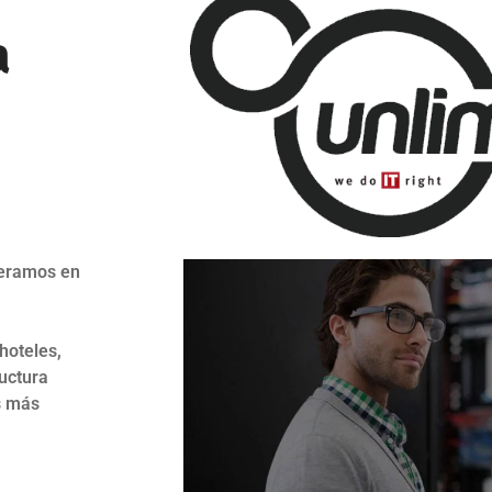
a
neramos en
hoteles,
uctura
s más