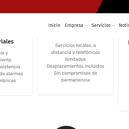
Inicio
Empresa
Servicios
Noti
máticas,
Avença Informática
ifi
IT Unlimited
iales
Servicios locales, a
distancia y telefónicos
ia y
ilimitados
iento
Desplazamientos incluidos
asistencia
Sin compromisos de
 de alarmas
permanencia
mbricas