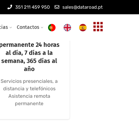
351 211 459 950
sales@dataroad.pt
cias
Contactos
Asistencia
informática
permanente 24 horas
al día, 7 días a la
semana, 365 días al
año
Servicios presenciales, a
distancia y telefónicos
Asistencia remota
permanente