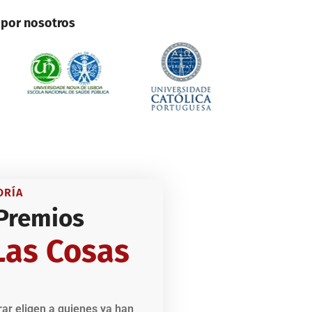
n por nosotros
ORÍA
Premios
Las Cosas
ar eligen a quienes ya han