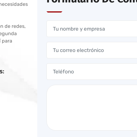
 necesidades
ón de redes,
 segunda
í para
s: