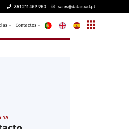
351 211 459 950
sales@dataroad.pt
bricas empresariales
ía, los 7 días de la semana, los
cias
Contactos
 YA
tacto