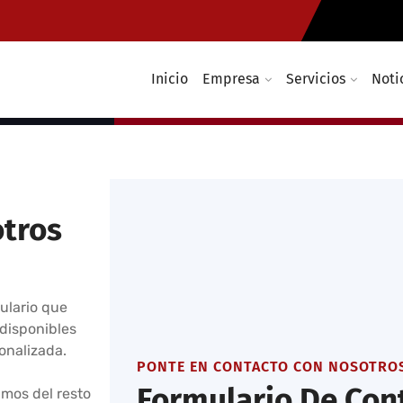
sas
empresarial
: Soluciones de redes inalám
gestionadas las 24 horas del d
Inicio
Empresa
Servicios
Noti
365 días del año
otros
ulario que
 disponibles
onalizada.
PONTE EN CONTACTO CON NOSOTROS
Formulario De Con
mos del resto