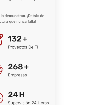
 lo demuestran. ¡Detrás de
tura que nunca falla!
132
+
Proyectos De TI
268
+
Empresas
24
H
Supervisión 24 Horas