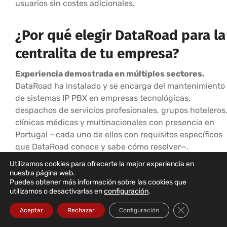
usuarios sin costes adicionales.
¿Por qué elegir DataRoad para la
centralita de tu empresa?
Experiencia demostrada en múltiples sectores.
DataRoad ha instalado y se encarga del mantenimiento
de sistemas IP PBX en empresas tecnológicas,
despachos de servicios profesionales, grupos hoteleros
clínicas médicas y multinacionales con presencia en
Portugal —cada uno de ellos con requisitos específicos
que DataRoad conoce y sabe cómo resolver—.
Utilizamos cookies para ofrecerte la mejor experiencia en
Solución independiente del operador.
DataRoad no
nuestra página web.
está vinculada a ningún operador de
Puedes obtener más información sobre las cookies que
telecomunicaciones: elegimos el proveedor de VoIP que
utilizamos o desactivarlas en
configuración
.
ofrece las mejores condiciones para el perfil de uso de
Cerrar el bann
Aceptar
Rechazar
Configuración
cada cliente, y podemos cambiar de operador sin