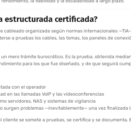
rendimiento, la fiabilidad y la escalabilidad a largo plazo.
 estructurada certificada?
 de cableado organizada según normas internacionales —TIA
se a pruebas los cables, las tomas, los paneles de conexió
s un mero trámite burocrático. Es la prueba, obtenida medi
rendimiento para los que fue diseñado, y de que seguirá cum
atada con el operador
dad en las llamadas VoIP y las videoconferencias
omo servidores, NAS y sistemas de vigilancia
do surgen problemas —inevitablemente— una vez finalizada l
cliente se somete a pruebas, se certifica y se documenta. El