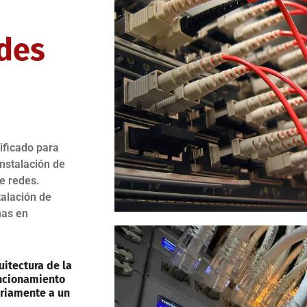
des
ificado para
instalación de
e redes.
alación de
mas en
uitectura de la
uncionamiento
oriamente a un
.