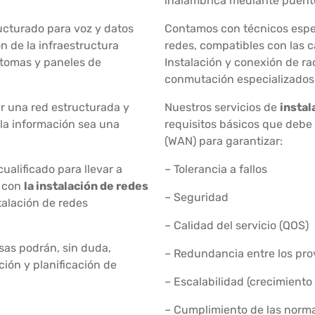
inalámbrica mediante puente
ucturado para voz y datos
Contamos con técnicos especi
n de la infraestructura
redes, compatibles con las ca
 tomas y paneles de
Instalación y conexión de ra
conmutación especializados 
r una red estructurada y
Nuestros servicios de
instal
 la información sea una
requisitos básicos que debe 
(WAN) para garantizar:
alificado para llevar a
– Tolerancia a fallos
s con
la instalación de redes
– Seguridad
talación de redes
– Calidad del servicio (QOS)
as podrán, sin duda,
– Redundancia entre los prov
ción y planificación de
– Escalabilidad (crecimiento 
– Cumplimiento de las norma