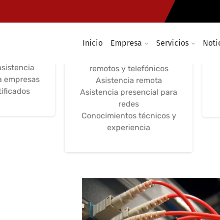
de redes
Asistencia técnica,
ticas
gestión de redes
informáticas
Inicio
Empresa
Servicios
Noti
ia y
iento
Servicios presenciales,
asistencia
remotos y telefónicos
a empresas
Asistencia remota
tificados
Asistencia presencial para
redes
Conocimientos técnicos y
experiencia