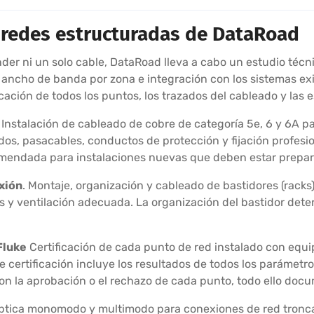
e redes estructuradas de DataRoad
nder ni un solo cable, DataRoad lleva a cabo un estudio técn
ancho de banda por zona e integración con los sistemas exis
bicación de todos los puntos, los trazados del cableado y las 
. Instalación de cableado de cobre de categoría 5e, 6 y 6A p
ados, pasacables, conductos de protección y fijación profes
comendada para instalaciones nuevas que deben estar prepara
xión
. Montaje, organización y cableado de bastidores (racks
 y ventilación adecuada. La organización del bastidor dete
Fluke
Certificación de cada punto de red instalado con equi
de certificación incluye los resultados de todos los parámet
con la aprobación o el rechazo de cada punto, todo ello doc
 óptica monomodo y multimodo para conexiones de red troncal