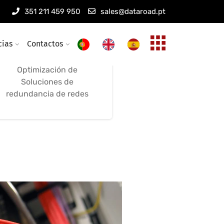
Instalación de
351 211 459 950
sales@dataroad.pt
conmutadores,
cortafuegos y redes
cias
Contactos
Configuración de
Optimización de
Soluciones de
redundancia de redes