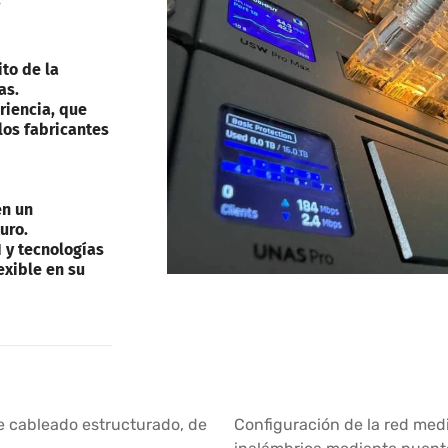
to de la
as.
riencia, que
los fabricantes
en un
uro.
 y tecnologías
exible en su
de cableado estructurado, de
Configuración de la red medi