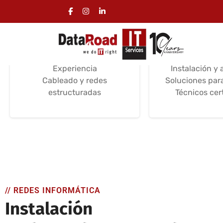
Instalación de
Servicios 
cableado informático
informá
Servicios de instalación
Asistenc
Certificaciones /
mantenim
Experiencia
Instalación y 
Cableado y redes
Soluciones par
estructuradas
Técnicos cer
// REDES INFORMÁTICA
Instalación