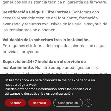
genéricos sin asistencia técnica ni garantía de firmware.
Certificación Ubiquiti Elite Partner.
Contamos con
acceso al servicio técnico del fabricante, formación
avanzada y recursos exclusivos de los que la mayoría de
los instaladores no disponen.
Validación de la cobertura tras la instalación.
Entregamos el informe del mapa de calor real, no el que
preveía el proyecto.
Supervisión 24/7 incluida en el servicio de
mantenimiento.
Nuestro equipo puede gestionar y
supervisar todas las redes que instalamos, con alertas en
tiempo real e intervención proactiva.
Utilizamos cookies para ofrecerte la mejor experiencia en
nuestra página web.
Puedes obtener más información sobre las cookies que
Documentación completa entregada al cliente.
utilizamos o desactivarlas en
configuración
.
Esquema de la red actualizado, configuraciones
exportadas, credenciales de acceso y manual de gestión
Cerrar el bann
Aceptar
Rechazar
Configuración
básica, para que el cliente nunca dependa del instalador.