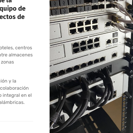
e la
equipo de
yectos de
oteles, centros
ntre almacenes
n zonas
ión y la
 colaboración
 integral en el
nalámbricas.