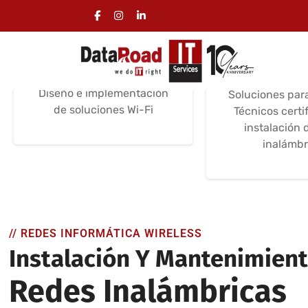
Diseño de redes wifi
Instalación
wifi
Servicios de instalación
Certificaciones /
Instalación y 
Experiencia
técni
Diseño e implementación
Soluciones par
de soluciones Wi-Fi
Técnicos certi
instalación 
inalámbr
// REDES INFORMÁTICA WIRELESS
Instalación Y Mantenimien
Redes Inalámbricas