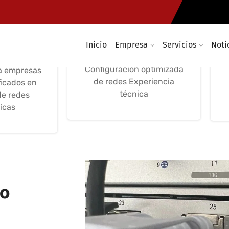
 de redes
Configuración
Configuración de
soluciones inalámbricas
Inicio
Empresa
Servicios
Noti
asistencia
optimización y seguridad
ca
Configuración optimizada
a empresas
de redes Experiencia
ficados en
técnica
de redes
icas
to