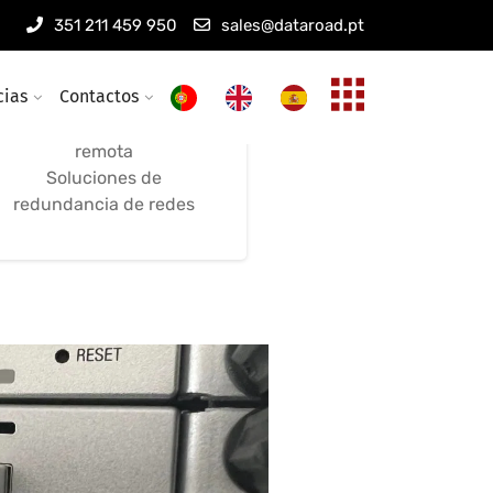
Mantenimiento de
351 211 459 950
sales@dataroad.pt
redes inalámbricas
cias
Contactos
Mantenimiento remoto
Optimización y asistencia
remota
Soluciones de
redundancia de redes