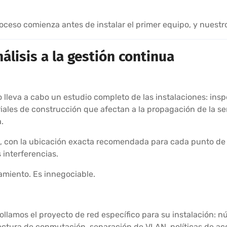
eso comienza antes de instalar el primer equipo, y nuestro s
álisis a la gestión continua
 lleva a cabo un estudio completo de las instalaciones: insp
eriales de construcción que afectan a la propagación de la se
.
o, con la ubicación exacta recomendada para cada punto de 
 interferencias.
amiento. Es innegociable.
rollamos el proyecto de red específico para su instalación: 
ectura de conmutación, separación de VLAN, políticas de ac