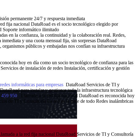
rvisión permanente 24/7 y respuesta inmediata
ed fija nacional
DataRoad es el socio tecnológico elegido por
I
Soporte informático ilimitado
as en la confianza, la continuidad y la colaboración real.
Redes,
 inmediata y una cuota mensual fija, sin sorpresas
DataRoad
s, organismos públicos y embajadas nos confían su infraestructura
conocida hoy en día como un socio tecnológico de confianza para las
Servicios de instalación de redes
Instalación, certificación y gestión
 redes informáticas para empresas
DataRoad Servicios de TI y
aRoad para instalar y gestionar toda la infraestructura tecnológica
11 459 950
Llamada a la red fija nacional
DataRoad es reconocida hoy
ios de TI y Consultoría
La red es la base de todo
Redes inalámbricas
lamada a la red fija nacional
DataRoad Servicios de TI y Consultoría