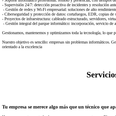
- Soporte informático profesional: remoto y presencial, con tiempos d
- Supervisión 24/7: detección proactiva de incidentes y resolución ant
- Gestión de redes y Wi-Fi empresarial: soluciones de alto rendimient
- Ciberseguridad y protección de datos: cortafuegos, EDR, copias de 
- Proyectos de infraestructura: cableado estructurado, servidores, virt
- Gestión integral del parque informático: incorporación, servicio de as
Gestionamos, mantenemos y optimizamos toda la tecnología, lo que perm
Nuestro objetivo es sencillo: empresas sin problemas informáticos. G
orientado a la excelencia
Servicio
Tu empresa se merece algo más que un técnico que a