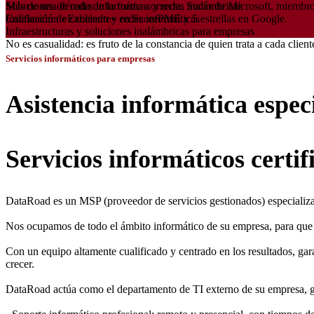
Más de una década
de la forma correcta.
Socio de Microsoft, miembro
Soluciones de redes informáticas y redes inalámbricas
Calificación «Excelente» en ScorePME y 5 estrellas en Google.
Instalación de cableado y redes informáticas
Infraestructuras y soluciones inalámbricas para empresas
No es casualidad: es fruto de la constancia de quien trata a cada clien
Servicios informáticos para empresas
Asistencia informática espe
Servicios informáticos certif
DataRoad es un MSP (proveedor de servicios gestionados) especializado
Nos ocupamos de todo el ámbito informático de su empresa, para que
Con un equipo altamente cualificado y centrado en los resultados, gar
crecer.
DataRoad actúa como el departamento de TI externo de su empresa, g