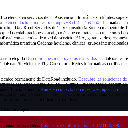
Excelencia en servicios de TI
Asistencia informática sin límites, supe
onte en contacto con nuestro equipo: +351 211 459 950
Llamada a la r
tructura
DataRoad Servicios de TI y Consultoría
Su departamento de T
ue las colaboraciones son algo más que contratos: son relaciones basad
ataRoad con acuerdos de nivel de servicio (SLA) garantizados, respuesta
informática premium
Cadenas hoteleras, clínicas, grupos internacionale
a sido elegida
Descubre nuestros proyectos realizados
DataRoad es re
DataRoad Servicios de TI y Consultoría
Redes informáticas certificadas
e técnico permanente de DataRoad incluido.
Descubre las soluciones de
mpresas del Reino Unido, EE. UU., Suiza y Oriente Medio confían en Dat
u pleno funcionamiento.
Ponte en contacto con nuestro equipo: +351 2
exigen la máxima excelencia en el soporte informático
DataRoad Servic
e infraestructuras inalámbricas corporativas.
N y cortafuegos
es inalámbricas fiables.
Solicitar más información: +351 211 459 950
L