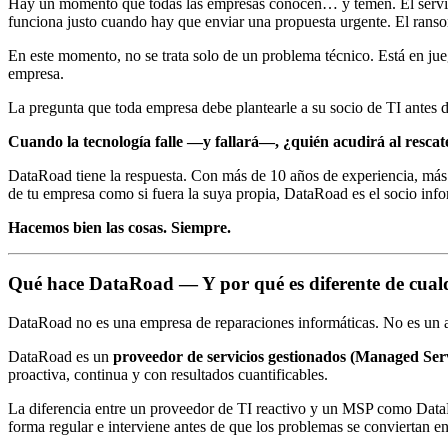
Hay un momento que todas las empresas conocen… y temen. El servidor 
funciona justo cuando hay que enviar una propuesta urgente. El ransom
En este momento, no se trata solo de un problema técnico. Está en jueg
empresa.
La pregunta que toda empresa debe plantearle a su socio de TI antes 
Cuando la tecnología falle —y fallará—, ¿quién acudirá al rescat
DataRoad tiene la respuesta. Con más de 10 años de experiencia, más d
de tu empresa como si fuera la suya propia, DataRoad es el socio inf
Hacemos bien las cosas. Siempre.
Qué hace DataRoad — Y por qué es diferente de cualq
DataRoad no es una empresa de reparaciones informáticas. No es un au
DataRoad es un
proveedor de servicios gestionados (Managed Ser
proactiva, continua y con resultados cuantificables.
La diferencia entre un proveedor de TI reactivo y un MSP como DataRo
forma regular e interviene antes de que los problemas se conviertan e