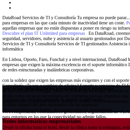
DataRoad Servicios de TI y Consultoría
Tu empresa no puede parar...
para empresas en las que cada minuto de inactividad tiene un coste.
P
aquellas empresas que no están dispuestas a poner en riesgo su infraes
Descubre el plan IT Unlimited para empresas
En DataRoad, creemos q
seguridad, servidores, nube y asistencia al usuario gestionados por D
Servicios de TI y Consultoría
Servicios de TI gestionados
Asistencia 
informática
En Lisboa, Oporto, Faro, Funchal y a nivel internacional, DataRoad h
empresas que exigen la máxima excelencia en el soporte informático
de redes estructuradas y inalámbricas corporativas.
con la solidez que exigen las empresas más exigentes y con el soport
Consultoría
¿Te vas a cambiar de oficina?
Soporte y servicios de TI
E
Servicios informáticos premium para empresas
de sus oficinas en Portugal, desde el primer día hasta que alcanzan s
en día como un socio tecnológico de confianza para las empresas que 
Contratos de servicios globales de asistencia informática
empresariales
DataRoad diseña, instala y certifica redes estructuradas 
Gestión integral del área informática de las empresas
Desplazamientos incluidos, sin compromiso de permanencia
Wi-Fi empresarial, conmutadores gestionados, segmentación de VLA
para entornos en los que la conectividad no admite fallos.
Redes informáticas empresariales
Desde la oficina hasta el hotel, desde la clínica hasta la embajada, red