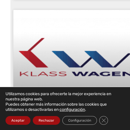
Utilizamos cookies para ofrecerte la mejor experiencia en
nuestra página web.
Puedes obtener más información sobre las cookies que
utilizamos o desactivarlas en
configuración
.
Klass Wagen elige a DataRoad para
Cerrar el bann
implantar la red informática, el Wi-Fi,
Aceptar
Rechazar
Configuración
el cortafuegos y el sistema de