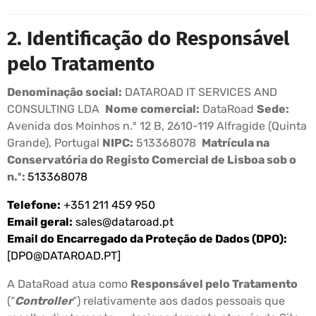
2. Identificação do Responsável
pelo Tratamento
Denominação social:
DATAROAD IT SERVICES AND
CONSULTING LDA
Nome comercial:
DataRoad
Sede:
Avenida dos Moinhos n.º 12 B, 2610-119 Alfragide (Quinta
Grande), Portugal
NIPC:
513368078
Matrícula na
Conservatória do Registo Comercial de Lisboa sob o
n.º:
513368078
Telefone:
+351 211 459 950
Email geral:
sales@dataroad.pt
Email do Encarregado da Proteção de Dados (DPO):
[
DPO@DATAROAD.PT
]
A DataRoad atua como
Responsável pelo Tratamento
(“
Controller
“) relativamente aos dados pessoais que