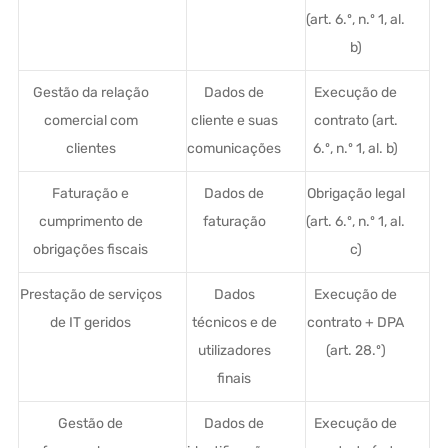
(art. 6.º, n.º 1, al.
b)
Gestão da relação
Dados de
Execução de
comercial com
cliente e suas
contrato (art.
clientes
comunicações
6.º, n.º 1, al. b)
Faturação e
Dados de
Obrigação legal
cumprimento de
faturação
(art. 6.º, n.º 1, al.
obrigações fiscais
c)
Prestação de serviços
Dados
Execução de
de IT geridos
técnicos e de
contrato + DPA
utilizadores
(art. 28.º)
finais
Gestão de
Dados de
Execução de