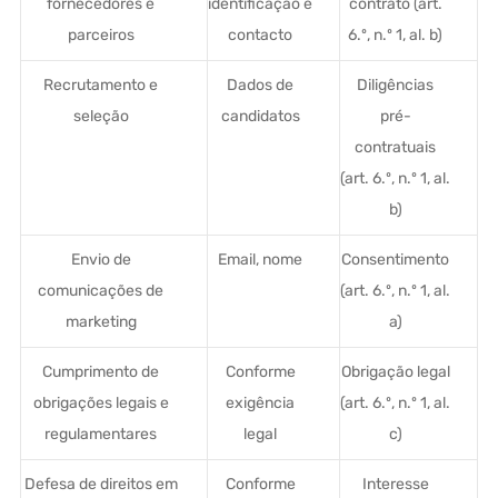
fornecedores e
identificação e
contrato (art.
parceiros
contacto
6.º, n.º 1, al. b)
Recrutamento e
Dados de
Diligências
seleção
candidatos
pré-
contratuais
(art. 6.º, n.º 1, al.
b)
Envio de
Email, nome
Consentimento
comunicações de
(art. 6.º, n.º 1, al.
marketing
a)
Cumprimento de
Conforme
Obrigação legal
obrigações legais e
exigência
(art. 6.º, n.º 1, al.
regulamentares
legal
c)
Defesa de direitos em
Conforme
Interesse