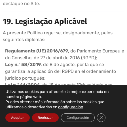
destaque no Site.
19. Legislação Aplicável
A presente Política rege-se, designadamente, pelos
seguintes diplomas:
Regulamento (UE) 2016/679
, do Parlamento Europeu e
do Conselho, de 27 de abril de 2016 (RGPD);
Ley n.º 58/2019
, de 8 de agosto, por la que se
garantiza la aplicación del RGPD en el ordenamiento
jurídico portugués;
Lei n.º 41/2004
, de 18 de agosto (Privacidade nas
Comunicações Eletrónicas);
Utilizamos cookies para ofrecerte la mejor experiencia en
nuestra página web.
Decreto-Lei n.º 7/2004
, de 7 de janeiro (Comércio
Puedes obtener más información sobre las cookies que
Eletrónico);
utilizamos o desactivarlas en
configuración
.
Lei n.º 46/2018
, de 13 de agosto (Cibersegurança);
Cerrar el bann
Aceptar
Rechazar
Configuración
Lei n.º 48/2024
, de 21 de novembro (Transposição da
Diretiva NIS2);