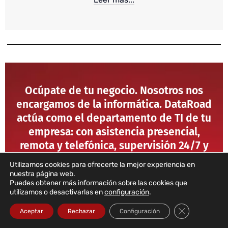
Ocúpate de tu negocio. Nosotros nos
encargamos de la informática. DataRoad
actúa como el departamento de TI de tu
empresa: con asistencia presencial,
remota y telefónica, supervisión 24/7 y
respuesta inmediata ante cualquier
Utilizamos cookies para ofrecerte la mejor experiencia en
incidencia.
nuestra página web.
Puedes obtener más información sobre las cookies que
utilizamos o desactivarlas en
configuración
.
Cerrar el bann
Aceptar
Rechazar
Configuración