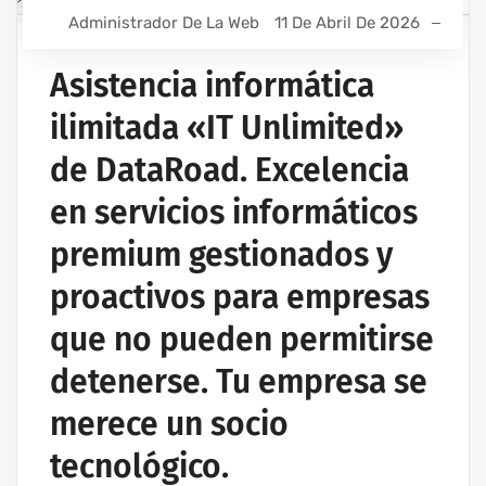
MANTENIMIENTO INFORMÁTICO PARA EMPRESAS
Administrador De La Web
11 De Abril De 2026
PROYECTOS DE CABLEADO Y REDES INFORMÁTICAS
PROYECTOS DE REDES INALÁMBRICAS
Asistencia informática
RED INFORMÁTICA ESTRUCTURADA
ilimitada «IT Unlimited»
SERVICIOS INFORMÁTICOS Y ASISTENCIA INFORMÁTICA
de DataRoad. Excelencia
en servicios informáticos
premium gestionados y
proactivos para empresas
que no pueden permitirse
detenerse. Tu empresa se
merece un socio
tecnológico.