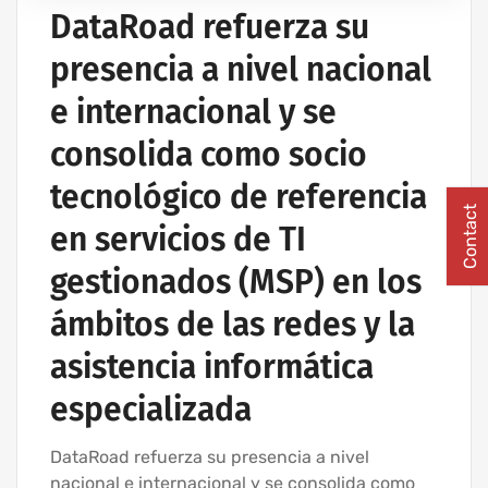
IT UNLIMITED - SERVICIOS INFORMÁTICOS
DataRoad refuerza su
MANTENIMIENTO INFORMÁTICO PARA EMPRESAS
presencia a nivel nacional
PROYECTOS DE CABLEADO Y REDES INFORMÁTICAS
e internacional y se
consolida como socio
tecnológico de referencia
Contact
en servicios de TI
gestionados (MSP) en los
ámbitos de las redes y la
asistencia informática
especializada
DataRoad refuerza su presencia a nivel
nacional e internacional y se consolida como