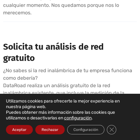
cualquier momento. Nos quedamos porque nos lo
merecemos.
Solicita tu análisis de red
gratuito
¿No sabes si la red inalámbrica de tu empresa funciona
como debería?
DataRoad realiza un análisis gratuito de la red
inalámbrica existente, que incluye la medición de la
cobertura, la identificación de puntos débiles y un
Utilizamos cookies para ofrecerte la mejor experiencia en
nuestra página web.
informe con recomendaciones.
Puedes obtener más información sobre las cookies que
utilizamos o desactivarlas en
configuración
.
Solicitar un análisis gratuito →
☎ 211 459 950
(llamada a red fija local), o por correo electrónico:
Cerrar el bann
Aceptar
Rechazar
Configuración
sales@dataroad.pt