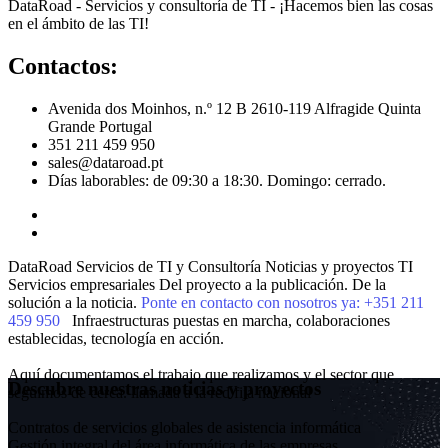
DataRoad - Servicios y consultoría de TI - ¡Hacemos bien las cosas
en el ámbito de las TI!
Contactos:
Avenida dos Moinhos, n.º 12 B 2610-119 Alfragide Quinta
Grande Portugal
351 211 459 950
sales@dataroad.pt
Días laborables: de 09:30 a 18:30. Domingo: cerrado.
DataRoad Servicios de TI y Consultoría
Noticias y proyectos
TI
Servicios empresariales
Del proyecto a la publicación. De la
solución a la noticia.
Ponte en contacto con nosotros ya: +351 211
459 950
Infraestructuras puestas en marcha, colaboraciones
establecidas, tecnología en acción.
Aquí documentamos el trabajo que realizamos y el sector que
Descubre nuestras noticias y proyectos
seguimos de cerca.
llamada a la red fija nacional
Contratos de servicios globales de asistencia informática
Gestión integral del área informática de las empresas