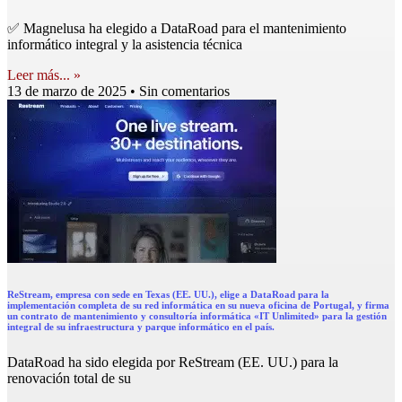
✅ Magnelusa ha elegido a DataRoad para el mantenimiento
informático integral y la asistencia técnica
Leer más... »
13 de marzo de 2025
Sin comentarios
ReStream, empresa con sede en Texas (EE. UU.), elige a DataRoad para la
implementación completa de su red informática en su nueva oficina de Portugal, y firma
un contrato de mantenimiento y consultoría informática «IT Unlimited» para la gestión
integral de su infraestructura y parque informático en el país.
DataRoad ha sido elegida por ReStream (EE. UU.) para la
renovación total de su