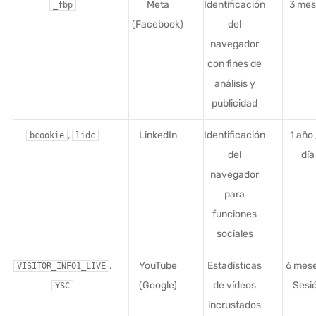
Meta
Identificación
3 mes
_fbp
(Facebook)
del
navegador
con fines de
análisis y
publicidad
,
LinkedIn
Identificación
1 año 
bcookie
lidc
del
día
navegador
para
funciones
sociales
,
YouTube
Estadísticas
6 mese
VISITOR_INFO1_LIVE
(Google)
de vídeos
Sesi
YSC
incrustados