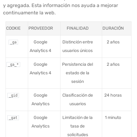
y agregada. Esta información nos ayuda a mejorar
continuamente la web.
COOKIE
PROVEEDOR
FINALIDAD
DURACIÓN
Google
Distinción entre
2 años
_ga
Analytics 4
usuarios únicos
Google
Persistencia del
2 años
_ga_*
Analytics 4
estado de la
sesión
Google
Clasificación de
24 horas
_gid
Analytics
usuarios
Google
Limitación de la
1 minuto
_gat
Analytics
tasa de
solicitudes