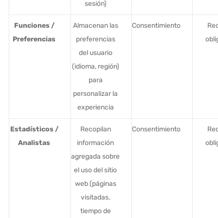
sesión)
Funciones /
Almacenan las
Consentimiento
Req
Preferencias
preferencias
obli
del usuario
(idioma, región)
para
personalizar la
experiencia
Estadísticos /
Recopilan
Consentimiento
Req
Analistas
información
obli
agregada sobre
el uso del sitio
web (páginas
visitadas,
tiempo de