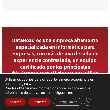
DataRoad es una empresa altamente
especializada en informática para
empresas, con más de una década de
experiencia contrastada, un equipo
certificado por los principales
fabricantes tecnológicos y una sólida
trayectoria en instalación de redes,
Utilizamos cookies para ofrecerte la mejor experiencia en
nuestra página web.
seguridad informática y servicios de TI
Puedes obtener más información sobre las cookies que
gestionados.
utilizamos o desactivarlas en
configuración
.
Cerrar el bann
Aceptar
Rechazar
Configuración