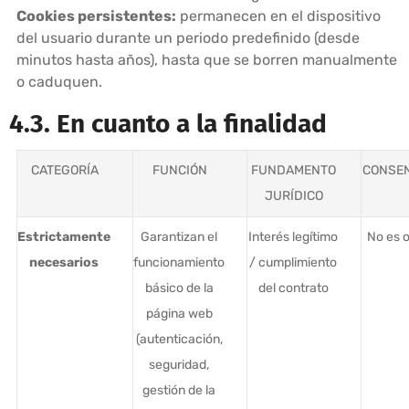
Cookies persistentes:
permanecen en el dispositivo
del usuario durante un periodo predefinido (desde
minutos hasta años), hasta que se borren manualmente
o caduquen.
4.3. En cuanto a la finalidad
CATEGORÍA
FUNCIÓN
FUNDAMENTO
CONSEN
JURÍDICO
Estrictamente
Garantizan el
Interés legítimo
No es o
necesarios
funcionamiento
/ cumplimiento
básico de la
del contrato
página web
(autenticación,
seguridad,
gestión de la