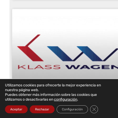
Utilizamos cookies para ofrecerte la mejor experiencia en
nuestra página web.
Puedes obtener más información sobre las cookies que
utilizamos o desactivarlas en
configuración
.
Klass Wagen elige a DataRoad para
Cerrar el bann
implantar la red informática, el Wi-Fi,
Aceptar
Rechazar
Configuración
el cortafuegos y el sistema de