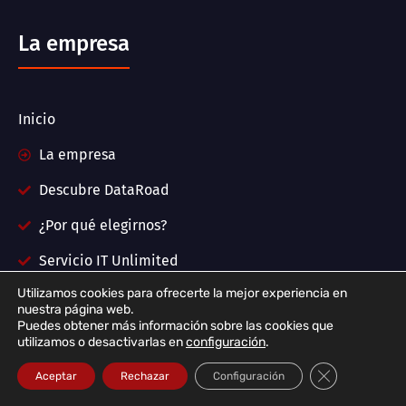
La empresa
Inicio
La empresa
Descubre DataRoad
¿Por qué elegirnos?
Servicio IT Unlimited
Utilizamos cookies para ofrecerte la mejor experiencia en
Servicios informáticos
nuestra página web.
Puedes obtener más información sobre las cookies que
Noticias | Proyectos
utilizamos o desactivarlas en
configuración
.
Contactos
Cerrar el bann
Aceptar
Rechazar
Configuración
Preguntas frecuentes - Servicios de TI