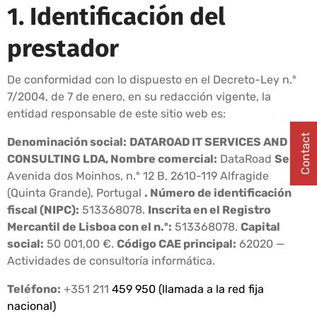
1. Identificación del
prestador
De conformidad con lo dispuesto en el Decreto-Ley n.º
7/2004, de 7 de enero, en su redacción vigente, la
entidad responsable de este sitio web es:
Contact
Denominación social:
DATAROAD IT SERVICES AND
CONSULTING LDA, Nombre comercial:
DataRoad
Sede:
Avenida dos Moinhos, n.º 12 B, 2610-119 Alfragide
(Quinta Grande), Portugal
. Número de identificación
fiscal (NIPC):
513368078.
Inscrita en el Registro
Mercantil de Lisboa con el n.º:
513368078.
Capital
social:
50 001,00 €.
Código CAE principal:
62020 —
Actividades de consultoría informática.
Teléfono:
+351 211
459 950 (llamada a la red fija
nacional)