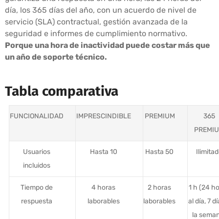
día, los 365 días del año, con un acuerdo de nivel de
servicio (SLA) contractual, gestión avanzada de la
seguridad e informes de cumplimiento normativo.
Porque una hora de inactividad puede costar más que
un año de soporte técnico.
Tabla comparativa
FUNCIONALIDAD
IMPRESCINDIBLE
PREMIUM
365
PREMI
Usuarios
Hasta 10
Hasta 50
Ilimita
incluidos
Tiempo de
4 horas
2 horas
1 h (24 h
respuesta
laborables
laborables
al día, 7 d
la sema