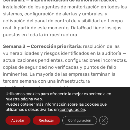
instalación de los agentes de monitorización en todos los
sistemas, configuración de alertas y umbrales, y
activación del panel de control de visibilidad en tiempo
real. A partir de este momento, DataRoad tiene los ojos
puestos en toda la infraestructura.
Semana 3 — Corrección prioritaria
: resolución de las
vulnerabilidades y riesgos identificados en la auditoría —
actualizaciones pendientes, configuraciones incorrectas,
copias de seguridad no verificadas y puntos de fallo
inminentes. La mayoría de las empresas terminan la
tercera semana con una infraestructura
significativamente más estable y segura.
Utilizamos cookies para ofrecerte la mejor experiencia en
nuestra página web.
Semana 4 — Pleno funcionamiento
El servicio funciona
Puedes obtener más información sobre las cookies que
a pleno rendimiento. Los usuarios conocen los canales
utilizamos o desactivarlas en
configuración
.
de asistencia. El equipo de DataRoad conoce el entorno.
Cerrar el bann
Se presenta el primer informe mensual con un resumen
Aceptar
Rechazar
Configuración
completo de toda la actividad, para que el cliente sepa