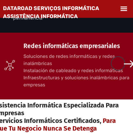
empresas
Desplazamientos incluidos, sin compromiso de
permanencia
Redes informáticas empresariales
Soluciones de redes informáticas y redes
inalámbricas
Instalación de cableado y redes informáticas
Infraestructuras y soluciones inalámbricas para
empresas
ERVICIOS INFORMÁTICOS PARA EMPRESAS
sistencia Informática Especializada Para
mpresas
ervicios Informáticos Certificados,
Para
ue Tu Negocio Nunca Se Detenga