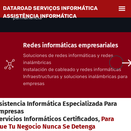
empresas
Desplazamientos incluidos, sin compromiso de
permanencia
Redes informáticas empresariales
Soluciones de redes informáticas y redes
inalámbricas
Instalación de cableado y redes informáticas
Infraestructuras y soluciones inalámbricas para
empresas
ERVICIOS INFORMÁTICOS PARA EMPRESAS
sistencia Informática Especializada Para
mpresas
ervicios Informáticos Certificados,
Para
ue Tu Negocio Nunca Se Detenga