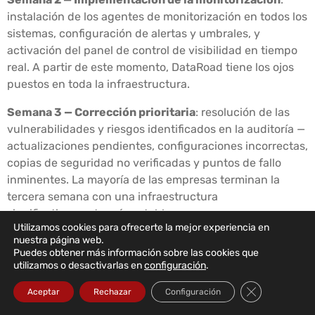
instalación de los agentes de monitorización en todos los
sistemas, configuración de alertas y umbrales, y
activación del panel de control de visibilidad en tiempo
real. A partir de este momento, DataRoad tiene los ojos
puestos en toda la infraestructura.
Semana 3 — Corrección prioritaria
: resolución de las
vulnerabilidades y riesgos identificados en la auditoría —
actualizaciones pendientes, configuraciones incorrectas,
copias de seguridad no verificadas y puntos de fallo
inminentes. La mayoría de las empresas terminan la
tercera semana con una infraestructura
significativamente más estable y segura.
Utilizamos cookies para ofrecerte la mejor experiencia en
nuestra página web.
Semana 4 — Pleno funcionamiento
El servicio funciona
Puedes obtener más información sobre las cookies que
a pleno rendimiento. Los usuarios conocen los canales
utilizamos o desactivarlas en
configuración
.
de asistencia. El equipo de DataRoad conoce el entorno.
Cerrar el bann
Se presenta el primer informe mensual con un resumen
Aceptar
Rechazar
Configuración
completo de toda la actividad, para que el cliente sepa