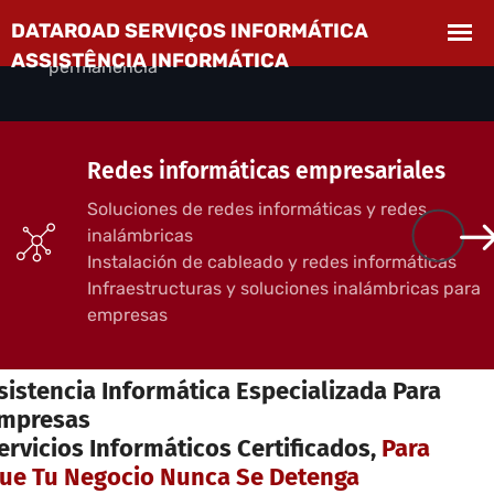
empresas
Desplazamientos incluidos, sin compromiso de
permanencia
Redes informáticas empresariales
Soluciones de redes informáticas y redes
inalámbricas
Instalación de cableado y redes informáticas
Infraestructuras y soluciones inalámbricas para
empresas
ERVICIOS INFORMÁTICOS PARA EMPRESAS
sistencia Informática Especializada Para
mpresas
ervicios Informáticos Certificados,
Para
ue Tu Negocio Nunca Se Detenga