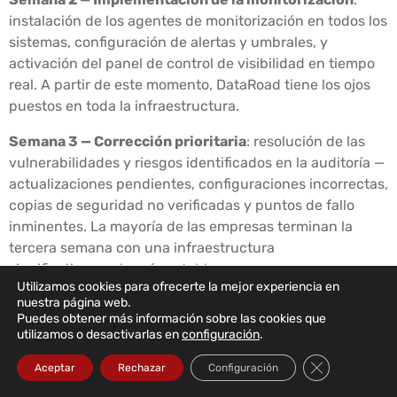
instalación de los agentes de monitorización en todos los
sistemas, configuración de alertas y umbrales, y
activación del panel de control de visibilidad en tiempo
real. A partir de este momento, DataRoad tiene los ojos
puestos en toda la infraestructura.
Semana 3 — Corrección prioritaria
: resolución de las
vulnerabilidades y riesgos identificados en la auditoría —
actualizaciones pendientes, configuraciones incorrectas,
copias de seguridad no verificadas y puntos de fallo
inminentes. La mayoría de las empresas terminan la
tercera semana con una infraestructura
significativamente más estable y segura.
Utilizamos cookies para ofrecerte la mejor experiencia en
nuestra página web.
Semana 4 — Pleno funcionamiento
El servicio funciona
Puedes obtener más información sobre las cookies que
a pleno rendimiento. Los usuarios conocen los canales
utilizamos o desactivarlas en
configuración
.
de asistencia. El equipo de DataRoad conoce el entorno.
Cerrar el bann
Se presenta el primer informe mensual con un resumen
Aceptar
Rechazar
Configuración
completo de toda la actividad, para que el cliente sepa