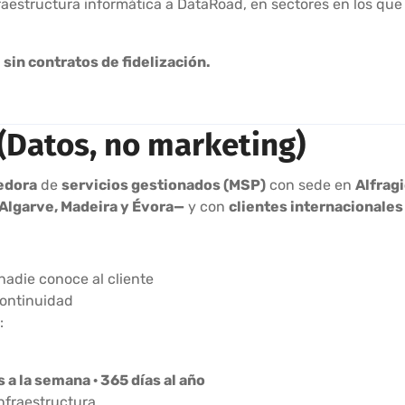
aestructura informática a DataRoad, en sectores en los que l
,
sin contratos de fidelización.
(Datos, no marketing)
edora
de
servicios gestionados (MSP)
con sede en
Alfrag
 Algarve, Madeira y Évora—
y con
clientes internacionales
nadie conoce al cliente
continuidad
:
as a la semana · 365 días al año
infraestructura