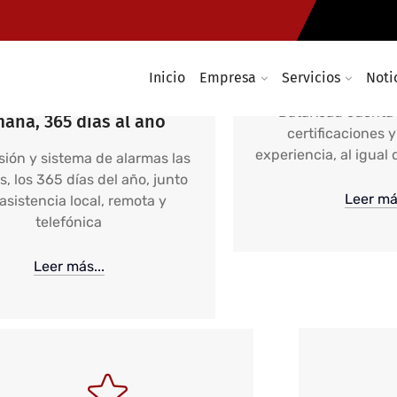
tencia informática 24
Servicios de TI 
Inicio
Empresa
Servicios
Noti
as al día, 7 días a la
DataRoad cuenta 
ana, 365 días al año
certificaciones 
experiencia, al igual
sión y sistema de alarmas las
s, los 365 días del año, junto
Leer más
asistencia local, remota y
telefónica
Leer más...