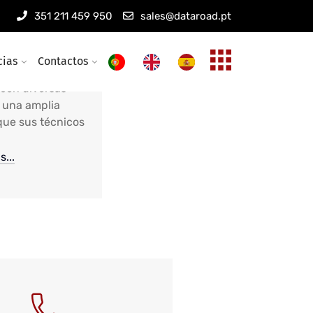
351 211 459 950
sales@dataroad.pt
certificados
cias
Contactos
con diversas
y una amplia
 que sus técnicos
...