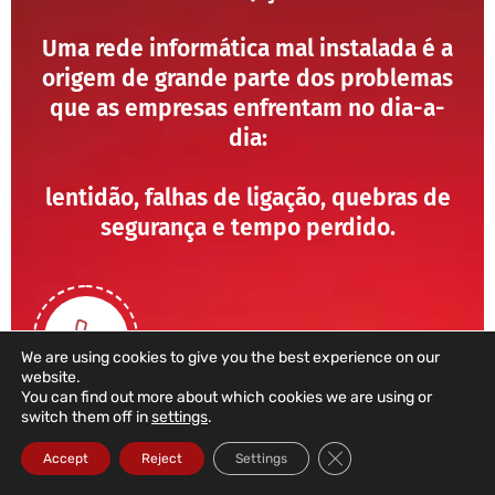
Uma rede informática mal instalada é a
origem de grande parte dos problemas
que as empresas enfrentam no dia-a-
dia:
lentidão, falhas de ligação, quebras de
segurança e tempo perdido.
We are using cookies to give you the best experience on our
website.
You can find out more about which cookies we are using or
switch them off in
settings
.
211 459 950
Close GDPR Cookie Ba
Accept
Reject
Settings