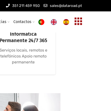
351 211 459 950
sales@dataroad.pt
cias
Contactos
Assistência
Informática
Permanente 24/7 365
Serviços locais, remotos e
telefónicos Apoio remoto
permanente