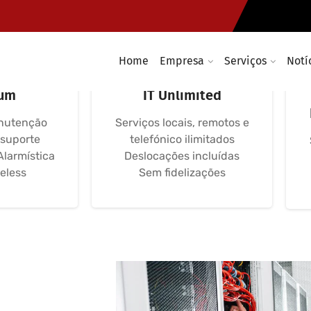
Home
Empresa
Serviços
Notí
ormático
Helpdesk Informática
um
IT Unlimited
nutenção
Serviços locais, remotos e
 suporte
telefónico ilimitados
Alarmística
Deslocações incluídas
eless
Sem fidelizações