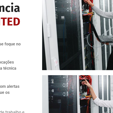
ncia
ITED
se foque no
locações
a técnica
com alertas
que os
de trabalho e