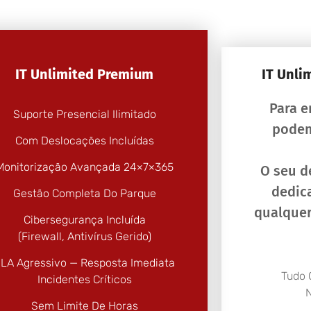
IT Unlimited Premium
IT Unli
Para 
Suporte Presencial Ilimitado
podem
Com Deslocações Incluídas
Monitorização Avançada 24×7×365
O seu d
dedica
Gestão Completa Do Parque
qualquer
Cibersegurança Incluída
(firewall, Antivírus Gerido)
LA Agressivo — Resposta Imediata
Tudo 
Incidentes Críticos
N
Sem Limite De Horas