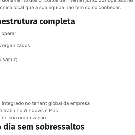
sionamento dos circuitos de internet junto dos operadores n
técnica local que a sua equipa não tem como conhecer.
raestrutura completa
 operar:
s organizados
 WiFi 7)
 integrado no tenant global da empresa
e trabalho Windows e Mac
a da sua organização
o dia sem sobressaltos