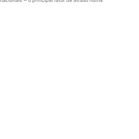
acionais — o principal fator de atraso numa