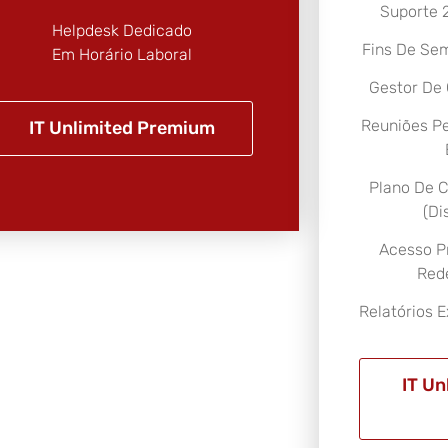
Suporte 2
Helpdesk Dedicado
Fins De Sem
Em Horário Laboral
Gestor De 
Reuniões P
IT Unlimited Premium
Plano De C
(Di
Acesso Pr
Rede
Relatórios 
IT U