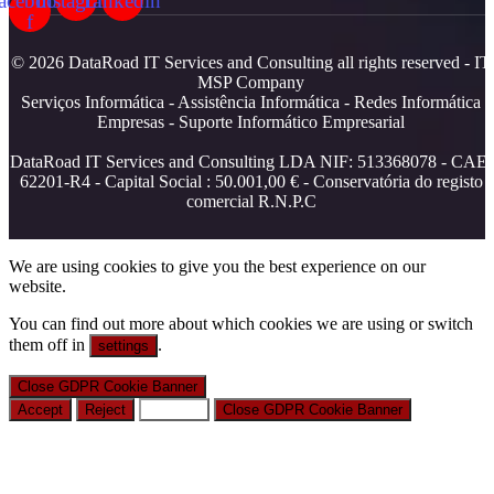
acebook-
Instagram
Linkedin
f
© 2026 DataRoad IT Services and Consulting all rights reserved - IT
MSP Company
Serviços Informática - Assistência Informática - Redes Informática
Empresas - Suporte Informático Empresarial
DataRoad IT Services and Consulting LDA NIF: 513368078 - CAE:
62201-R4 - Capital Social : 50.001,00 € - Conservatória do registo
comercial R.N.P.C
We are using cookies to give you the best experience on our
website.
You can find out more about which cookies we are using or switch
them off in
.
settings
Close GDPR Cookie Banner
Accept
Reject
Settings
Close GDPR Cookie Banner