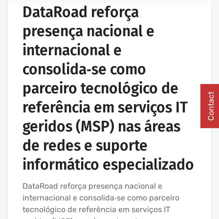
IT UNLIMITED - SERVIÇOS INFORMÁTICA
DataRoad reforça
MANUTENÇÃO INFORMÁTICA EMPRESAS
presença nacional e
PROJETOS CABLAGEM E REDES INFORMÁTICA
internacional e
consolida‑se como
parceiro tecnológico de
Contact
referência em serviços IT
geridos (MSP) nas áreas
de redes e suporte
informático especializado
DataRoad reforça presença nacional e
internacional e consolida‑se como parceiro
tecnológico de referência em serviços IT