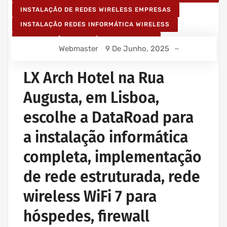
INSTALAÇÃO DE REDES WIRELESS EMPRESAS
INSTALAÇÃO REDES INFORMÁTICA WIRELESS
MANUTENÇÃO INFORMÁTICA EMPRESAS
Webmaster
9 De Junho, 2025
PROJETOS CABLAGEM E REDES INFORMÁTICA
PROJETOS REDES WIRELESS
LX Arch Hotel na Rua
REDE ESTRUTURADA INFORMÁTICA
Augusta, em Lisboa,
escolhe a DataRoad para
a instalação informática
completa, implementação
de rede estruturada, rede
wireless WiFi 7 para
hóspedes, firewall