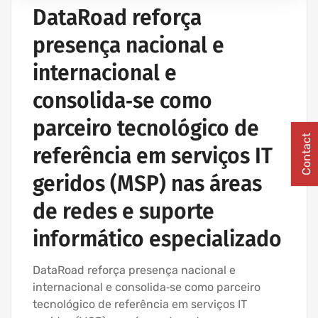
IT UNLIMITED - SERVIÇOS INFORMÁTICA
DataRoad reforça
MANUTENÇÃO INFORMÁTICA EMPRESAS
presença nacional e
PROJETOS CABLAGEM E REDES INFORMÁTICA
internacional e
consolida‑se como
parceiro tecnológico de
Contact
referência em serviços IT
geridos (MSP) nas áreas
de redes e suporte
informático especializado
DataRoad reforça presença nacional e
internacional e consolida‑se como parceiro
tecnológico de referência em serviços IT