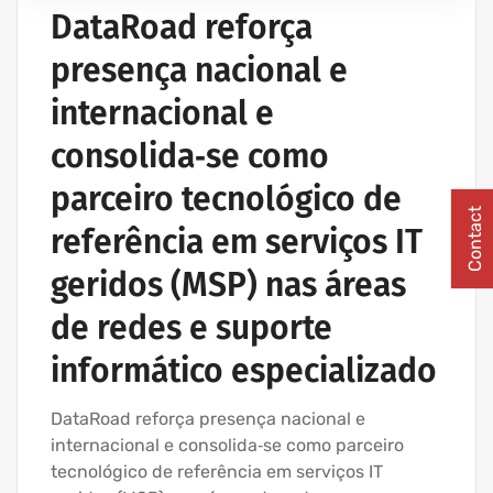
IT UNLIMITED - SERVIÇOS INFORMÁTICA
DataRoad reforça
MANUTENÇÃO INFORMÁTICA EMPRESAS
presença nacional e
PROJETOS CABLAGEM E REDES INFORMÁTICA
internacional e
consolida‑se como
parceiro tecnológico de
Contact
referência em serviços IT
geridos (MSP) nas áreas
de redes e suporte
informático especializado
DataRoad reforça presença nacional e
internacional e consolida‑se como parceiro
tecnológico de referência em serviços IT