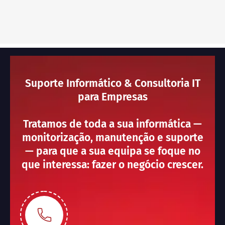
Suporte Informático & Consultoria IT
para Empresas
Tratamos de toda a sua informática —
monitorização, manutenção e suporte
— para que a sua equipa se foque no
que interessa: fazer o negócio crescer.