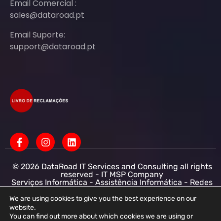
Email Comercial :
sales@dataroad.pt
Email Suporte:
support@dataroad.pt
© 2026 DataRoad IT Services and Consulting all rights
reserved - IT MSP Company
Serviços Informática - Assistência Informática - Redes
Informática Empresas - Suporte Informático
Empresarial
We are using cookies to give you the best experience on our
website.
DataRoad IT Services and Consulting LDA NIF:
You can find out more about which cookies we are using or