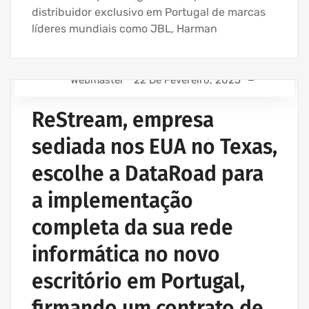
distribuidor exclusivo em Portugal de marcas
líderes mundiais como JBL, Harman
Webmaster
22 De Fevereiro, 2025
ASSISTÊNCIA INFORMÁTICA E SERVIÇOS IT
ReStream, empresa
EMPRESA ASSISTÊNCIA INFORMÁTICA | SERVIÇOS
INFORMÁTICA
sediada nos EUA no Texas,
PROJETOS REDES WIRELESS
escolhe a DataRoad para
SERVIÇOS INFORMÁTICA E ASSISTÊNCIA INFORMÁTICA
a implementação
completa da sua rede
informática no novo
escritório em Portugal,
firmando um contrato de