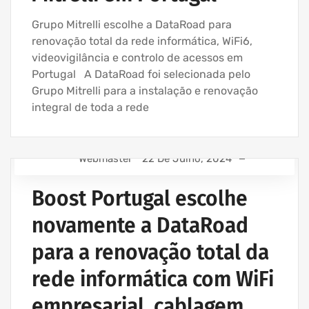
SERVIÇOS INFORMÁTICA E ASSISTÊNCIA INFORMÁTICA
Grupo Mitrelli escolhe a DataRoad para
renovação total da rede informática, WiFi6,
videovigilância e controlo de acessos em
Portugal A DataRoad foi selecionada pelo
Grupo Mitrelli para a instalação e renovação
integral de toda a rede
Webmaster
22 De Julho, 2024
APOIO INFORMÁTICO EMPRESAS
Boost Portugal escolhe
ASSISTÊNCIA INFORMÁTICA - SERVIÇOS INFORMÁTICA
PARA EMPRESAS
novamente a DataRoad
ASSISTÊNCIA INFORMÁTICA E SERVIÇOS IT
para a renovação total da
AVENÇA DE SERVIÇOS INFORMÁTICA
EMPRESA INFORMATICA E SERVIÇOS INFORMÁTICA
rede informática com WiFi
empresarial, cablagem