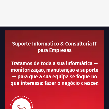
Suporte Informático & Consultoria IT
para Empresas
Tratamos de toda a sua informática —
monitorização, manutenção e suporte
— para que a sua equipa se foque no
que interessa: fazer o negócio crescer.