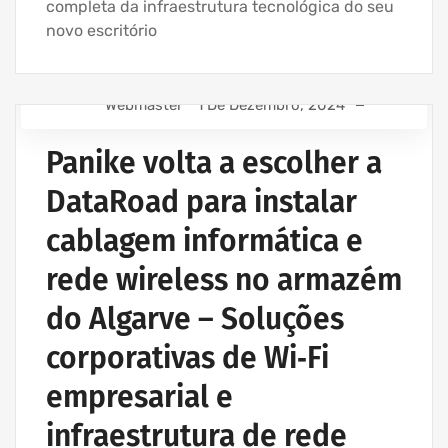
completa da infraestrutura tecnológica do seu
novo escritório
Webmaster
1 De Dezembro, 2024
EMPRESA ASSISTÊNCIA INFORMÁTICA | SERVIÇOS
INFORMÁTICA
Panike volta a escolher a
INSTALAÇÃO CABLAGEM DE REDE
DataRoad para instalar
INSTALAÇÃO DE REDES WIRELESS EMPRESAS
cablagem informática e
PROJETOS REDES WIRELESS
rede wireless no armazém
do Algarve – Soluções
corporativas de Wi‑Fi
empresarial e
infraestrutura de rede