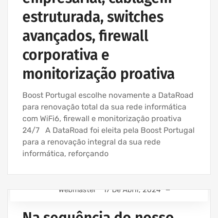
estruturada, switches
avançados, firewall
corporativa e
monitorização proativa
Boost Portugal escolhe novamente a DataRoad
para renovação total da sua rede informática
com WiFi6, firewall e monitorização proativa
24/7 A DataRoad foi eleita pela Boost Portugal
para a renovação integral da sua rede
informática, reforçando
Webmaster
17 De Abril, 2024
ASSISTÊNCIA INFORMÁTICA - SERVIÇOS INFORMÁTICA
PARA EMPRESAS