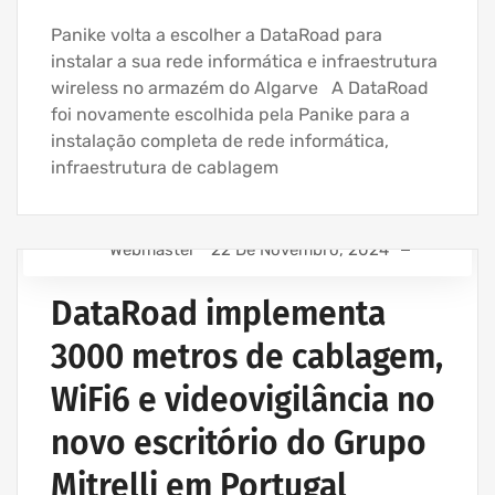
Panike volta a escolher a DataRoad para
instalar a sua rede informática e infraestrutura
wireless no armazém do Algarve A DataRoad
foi novamente escolhida pela Panike para a
instalação completa de rede informática,
infraestrutura de cablagem
Webmaster
22 De Novembro, 2024
EMPRESA ASSISTÊNCIA INFORMÁTICA | SERVIÇOS
INFORMÁTICA
DataRoad implementa
EMPRESA INFORMATICA E SERVIÇOS INFORMÁTICA
3000 metros de cablagem,
INSTALAÇÃO CABLAGEM DE REDE
WiFi6 e videovigilância no
INSTALAÇÃO DE REDES WIRELESS EMPRESAS
PROJETOS CABLAGEM E REDES INFORMÁTICA
novo escritório do Grupo
PROJETOS REDES WIRELESS
Mitrelli em Portugal
REDE ESTRUTURADA INFORMÁTICA