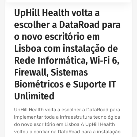
ASSISTÊNCIA INFORMÁTICA - SERVIÇOS INFORMÁTICA
PARA EMPRESAS
UpHill Health volta a
EMPRESA ASSISTÊNCIA INFORMÁTICA | SERVIÇOS
escolher a DataRoad para
INFORMÁTICA
IT UNLIMITED - SERVIÇOS INFORMÁTICA
o novo escritório em
MANUTENÇÃO INFORMÁTICA EMPRESAS
Lisboa com instalação de
Rede Informática, Wi‑Fi 6,
Firewall, Sistemas
Biométricos e Suporte IT
Unlimited
UpHill Health volta a escolher a DataRoad para
implementar toda a infraestrutura tecnológica
do novo escritório em Lisboa A UpHill Health
voltou a confiar na DataRoad para a instalação