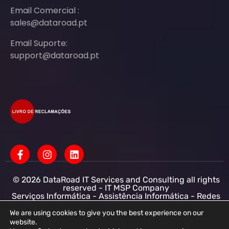
Email Comercial :
sales@dataroad.pt
Email Suporte:
support@dataroad.pt
© 2026 DataRoad IT Services and Consulting all rights
reserved - IT MSP Company
Serviços Informática - Assistência Informática - Redes
Informática Empresas - Suporte Informático
Empresarial
We are using cookies to give you the best experience on our
website.
DataRoad IT Services and Consulting LDA NIF: