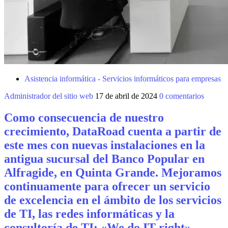
Asistencia informática - Servicios informáticos para empresas
Administrador del sitio web
17 de abril de 2024
0 comentarios
Como consecuencia de nuestro
crecimiento, DataRoad cuenta a partir de
este mes con nuevas instalaciones en la
antigua sucursal del Banco Popular en
Alfragide, en Quinta Grande. Mejoramos
continuamente para ofrecer un servicio
de excelencia en el ámbito de los servicios
de TI, las redes informáticas y la
consultoría de TI: «We do IT right».