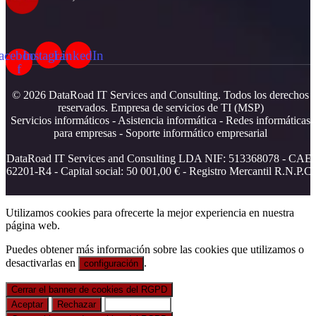
acebook-
Instagram
LinkedIn
f
© 2026 DataRoad IT Services and Consulting. Todos los derechos
reservados. Empresa de servicios de TI (MSP)
Servicios informáticos - Asistencia informática - Redes informáticas
para empresas - Soporte informático empresarial
DataRoad IT Services and Consulting LDA NIF: 513368078 - CAE:
62201-R4 - Capital social: 50 001,00 € - Registro Mercantil R.N.P.C.
Utilizamos cookies para ofrecerte la mejor experiencia en nuestra
página web.
Puedes obtener más información sobre las cookies que utilizamos o
desactivarlas en
.
configuración
Cerrar el banner de cookies del RGPD
Aceptar
Rechazar
Configuración