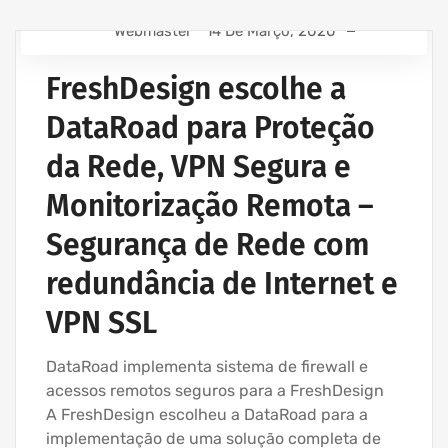
Webmaster
14 De Março, 2020
ASSISTÊNCIA INFORMÁTICA - SERVIÇOS INFORMÁTICA
PARA EMPRESAS
FreshDesign escolhe a
EMPRESA INFORMATICA E SERVIÇOS INFORMÁTICA
DataRoad para Proteção
IT UNLIMITED - SERVIÇOS INFORMÁTICA
da Rede, VPN Segura e
MANUTENÇÃO INFORMÁTICA EMPRESAS
Monitorização Remota –
Segurança de Rede com
redundância de Internet e
VPN SSL
DataRoad implementa sistema de firewall e
acessos remotos seguros para a FreshDesign
A FreshDesign escolheu a DataRoad para a
implementação de uma solução completa de