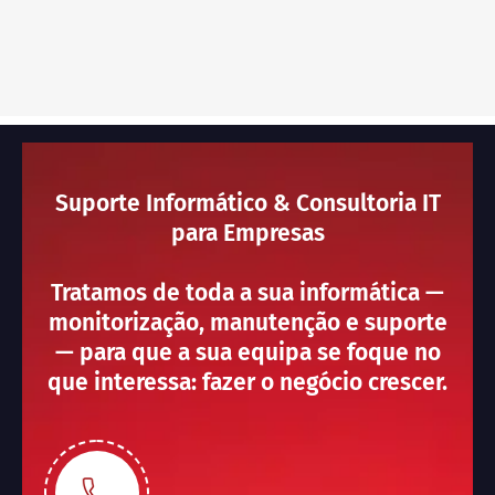
Suporte Informático & Consultoria IT
para Empresas
Tratamos de toda a sua informática —
monitorização, manutenção e suporte
— para que a sua equipa se foque no
que interessa: fazer o negócio crescer.