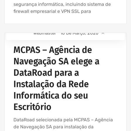
segurança informática, incluindo sistema de
firewall empresarial e VPN SSL para
Webmaster
10 De Março, 2020
ASSISTÊNCIA INFORMÁTICA - SERVIÇOS INFORMÁTICA
PARA EMPRESAS
MCPAS – Agência de
INSTALAÇÃO CABLAGEM DE REDE
Navegação SA elege a
REDE ESTRUTURADA INFORMÁTICA
DataRoad para a
Instalação da Rede
Informática do seu
Escritório
DataRoad selecionada pela MCPAS – Agência
de Navegação SA para instalação da