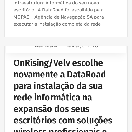
infraestrutura informática do seu novo
escritório A DataRoad foi escolhida pela
MCPAS – Agência de Navegação SA para
executar a instalação completa da rede
Webmaster
7 De Março, 2020
ASSISTÊNCIA INFORMÁTICA - SERVIÇOS INFORMÁTICA
PARA EMPRESAS
OnRising/Velv escolhe
ASSISTÊNCIA INFORMÁTICA E SERVIÇOS IT
novamente a DataRoad
AVENÇA DE SERVIÇOS INFORMÁTICA
para instalação da sua
INSTALAÇÃO CABLAGEM DE REDE
INSTALAÇÃO DE REDES WIRELESS EMPRESAS
rede informática na
expansão dos seus
escritórios com soluções