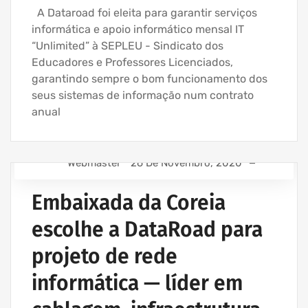
A Dataroad foi eleita para garantir serviços
informática e apoio informático mensal IT
“Unlimited” à SEPLEU - Sindicato dos
Educadores e Professores Licenciados,
garantindo sempre o bom funcionamento dos
seus sistemas de informação num contrato
anual
Webmaster
26 De Novembro, 2020
EMPRESA ASSISTÊNCIA INFORMÁTICA | SERVIÇOS
INFORMÁTICA
Embaixada da Coreia
EMPRESA INFORMATICA E SERVIÇOS INFORMÁTICA
escolhe a DataRoad para
INSTALAÇÃO CABLAGEM DE REDE
projeto de rede
informática — líder em