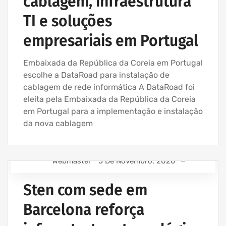
cablagem, infraestrutura
TI e soluções
empresariais em Portugal
Embaixada da República da Coreia em Portugal
escolhe a DataRoad para instalação de
cablagem de rede informática A DataRoad foi
eleita pela Embaixada da República da Coreia
em Portugal para a implementação e instalação
da nova cablagem
Webmaster
5 De Novembro, 2020
ASSISTÊNCIA INFORMÁTICA - SERVIÇOS INFORMÁTICA
PARA EMPRESAS
Sten com sede em
EMPRESA ASSISTÊNCIA INFORMÁTICA | SERVIÇOS
Barcelona reforça
INFORMÁTICA
INSTALAÇÃO CABLAGEM DE REDE