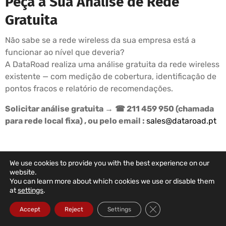
Peça a Sua Análise de Rede
Gratuita
Não sabe se a rede wireless da sua empresa está a
funcionar ao nível que deveria?
A DataRoad realiza uma análise gratuita da rede wireless
existente — com medição de cobertura, identificação de
pontos fracos e relatório de recomendações.
Solicitar análise gratuita →
☎ 211 459 950 (chamada
para rede local fixa) , ou pelo email :
sales@dataroad.pt
We use cookies to provide you with the best experience on our
DATAROAD SUPPORT PLANS
website.
You can learn more about which cookies we use or disable them
Your Company's IT
at
settings
.
In The Right Hands
Close GDPR Cookie Ba
Accept
Reject
Settings