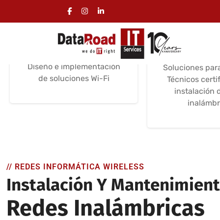
Diseño de redes wifi
Instalación
wifi
Servicios de instalación
Certificaciones /
Instalación y 
Experiencia
técni
Diseño e implementación
Soluciones par
de soluciones Wi-Fi
Técnicos certi
instalación 
inalámbr
// REDES INFORMÁTICA WIRELESS
Instalación Y Mantenimien
Redes Inalámbricas