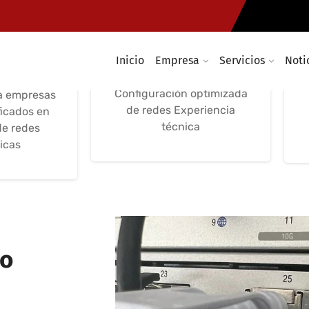
 de redes
Configuración
Configuración de
soluciones inalámbricas
Inicio
Empresa
Servicios
Noti
asistencia
optimización y seguridad
ca
Configuración optimizada
a empresas
de redes Experiencia
ficados en
técnica
de redes
icas
to