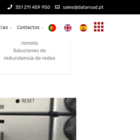
Mantenimiento de
351 211 459 950
sales@dataroad.pt
redes inalámbricas
cias
Contactos
Mantenimiento remoto
Optimización y asistencia
remota
Soluciones de
redundancia de redes