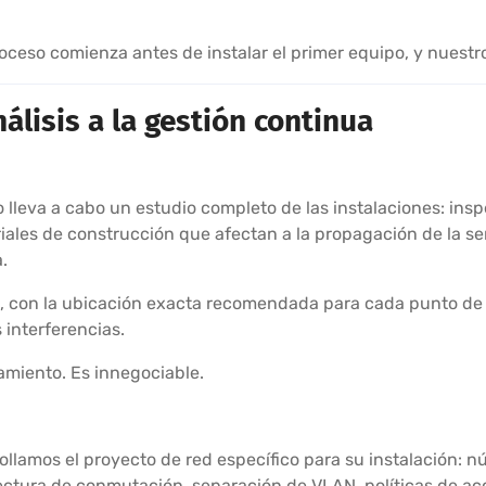
eso comienza antes de instalar el primer equipo, y nuestro s
álisis a la gestión continua
 lleva a cabo un estudio completo de las instalaciones: insp
eriales de construcción que afectan a la propagación de la se
.
o, con la ubicación exacta recomendada para cada punto de 
 interferencias.
amiento. Es innegociable.
rollamos el proyecto de red específico para su instalación: 
ectura de conmutación, separación de VLAN, políticas de ac