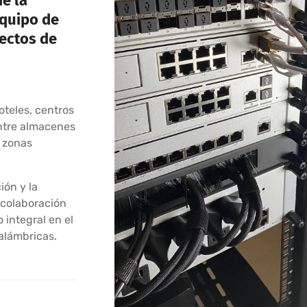
e la
equipo de
yectos de
oteles, centros
ntre almacenes
n zonas
ión y la
 colaboración
 integral en el
nalámbricas.