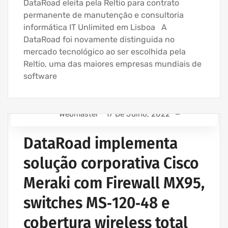
DataRoad eleita pela Reltio para contrato
permanente de manutenção e consultoria
informática IT Unlimited em Lisboa A
DataRoad foi novamente distinguida no
mercado tecnológico ao ser escolhida pela
Reltio, uma das maiores empresas mundiais de
software
Webmaster
17 De Julho, 2022
ASSISTÊNCIA INFORMÁTICA - SERVIÇOS INFORMÁTICA
PARA EMPRESAS
DataRoad implementa
EMPRESA ASSISTÊNCIA INFORMÁTICA | SERVIÇOS
solução corporativa Cisco
INFORMÁTICA
EMPRESA INFORMATICA E SERVIÇOS INFORMÁTICA
Meraki com Firewall MX95,
IT UNLIMITED - SERVIÇOS INFORMÁTICA
switches MS‑120‑48 e
MANUTENÇÃO INFORMÁTICA EMPRESAS
cobertura wireless total