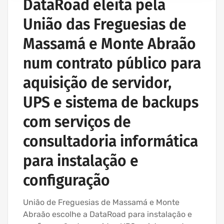
DataRoad eleita pela
ASSISTÊNCIA INFORMÁTICA E SERVIÇOS IT
União das Freguesias de
EMPRESA ASSISTÊNCIA INFORMÁTICA | SERVIÇOS
INFORMÁTICA
Massamá e Monte Abraão
EMPRESA INFORMATICA E SERVIÇOS INFORMÁTICA
num contrato público para
IT UNLIMITED - SERVIÇOS INFORMÁTICA
aquisição de servidor,
UPS e sistema de backups
com serviços de
consultadoria informática
para instalação e
configuração
União de Freguesias de Massamá e Monte
Abraão escolhe a DataRoad para instalação e