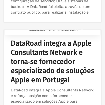
configuração de servidor, UPS e sistemas de
backup A DataRoad foi eleita, através de um
contrato público, para realizar a instalação e
Webmaster
21 De Julho, 2022
ASSISTÊNCIA INFORMÁTICA - SERVIÇOS INFORMÁTICA
PARA EMPRESAS
DataRoad integra a Apple
ASSISTÊNCIA INFORMÁTICA E SERVIÇOS IT
Consultants Network e
AVENÇA DE SERVIÇOS INFORMÁTICA
torna‑se fornecedor
EMPRESA ASSISTÊNCIA INFORMÁTICA | SERVIÇOS
INFORMÁTICA
especializado de soluções
IT UNLIMITED - SERVIÇOS INFORMÁTICA
Apple em Portugal
MANUTENÇÃO INFORMÁTICA EMPRESAS
SERVIÇOS INFORMÁTICA E ASSISTÊNCIA INFORMÁTICA
DataRoad integra a Apple Consultants Network
e reforça posição como fornecedor
especializado em soluções Apple para