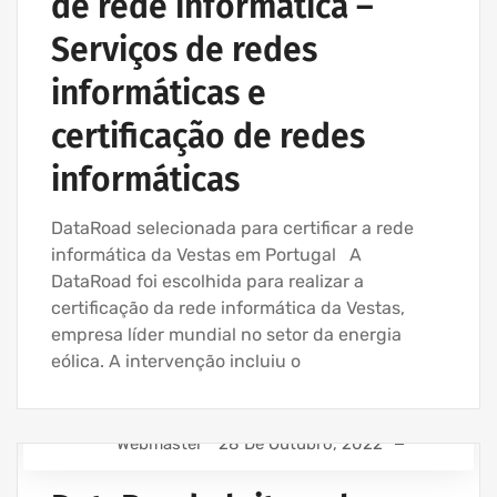
de rede informática –
Serviços de redes
informáticas e
certificação de redes
informáticas
DataRoad selecionada para certificar a rede
informática da Vestas em Portugal A
DataRoad foi escolhida para realizar a
certificação da rede informática da Vestas,
empresa líder mundial no setor da energia
eólica. A intervenção incluiu o
Webmaster
28 De Outubro, 2022
ASSISTÊNCIA INFORMÁTICA - SERVIÇOS INFORMÁTICA
PARA EMPRESAS