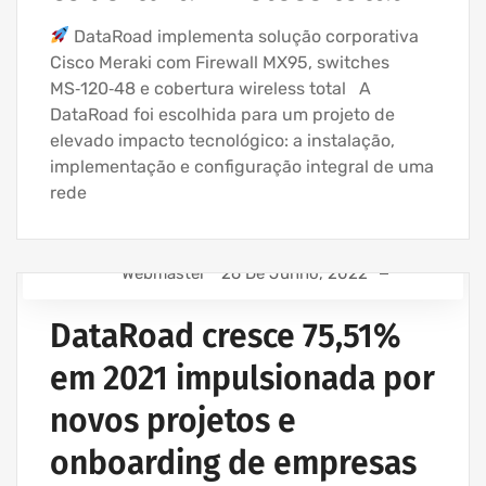
DataRoad implementa solução corporativa
Cisco Meraki com Firewall MX95, switches
MS‑120‑48 e cobertura wireless total A
DataRoad foi escolhida para um projeto de
elevado impacto tecnológico: a instalação,
implementação e configuração integral de uma
rede
Webmaster
26 De Junho, 2022
ASSISTÊNCIA INFORMÁTICA - SERVIÇOS INFORMÁTICA
PARA EMPRESAS
DataRoad cresce 75,51%
ASSISTÊNCIA INFORMÁTICA E SERVIÇOS IT
em 2021 impulsionada por
AVENÇA DE SERVIÇOS INFORMÁTICA
novos projetos e
EMPRESA ASSISTÊNCIA INFORMÁTICA | SERVIÇOS
INFORMÁTICA
onboarding de empresas
IT UNLIMITED - SERVIÇOS INFORMÁTICA