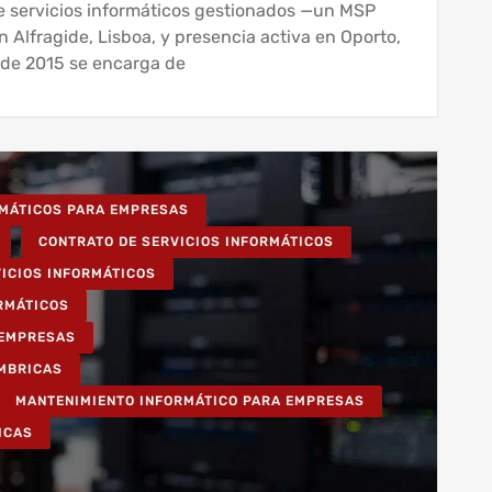
 servicios informáticos gestionados —un MSP
Alfragide, Lisboa, y presencia activa en Oporto,
esde 2015 se encarga de
RMÁTICOS PARA EMPRESAS
CONTRATO DE SERVICIOS INFORMÁTICOS
VICIOS INFORMÁTICOS
ORMÁTICOS
 EMPRESAS
ÁMBRICAS
MANTENIMIENTO INFORMÁTICO PARA EMPRESAS
ICAS