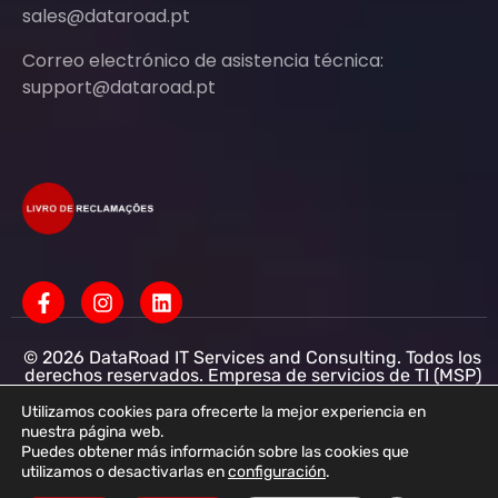
sales@dataroad.pt
Correo electrónico de asistencia técnica:
support@dataroad.pt
© 2026 DataRoad IT Services and Consulting. Todos los
derechos reservados. Empresa de servicios de TI (MSP)
Servicios informáticos - Asistencia informática - Redes
informáticas para empresas - Soporte informático
Utilizamos cookies para ofrecerte la mejor experiencia en
empresarial
nuestra página web.
Puedes obtener más información sobre las cookies que
DataRoad IT Services and Consulting LDA NIF:
utilizamos o desactivarlas en
configuración
.
513368078 - CAE: 62201-R4 - Capital social: 50 001,00