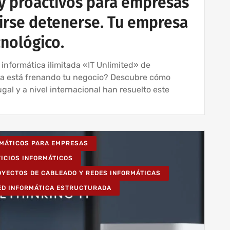
y proactivos para empresas
irse detenerse. Tu empresa
cnológico.
 informática ilimitada «IT Unlimited» de
sa está frenando tu negocio? Descubre cómo
al y a nivel internacional han resuelto este
RMÁTICOS PARA EMPRESAS
VICIOS INFORMÁTICOS
OYECTOS DE CABLEADO Y REDES INFORMÁTICAS
ED INFORMÁTICA ESTRUCTURADA