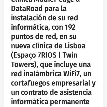
ASISTENCIA INFORMÁTICA Y SERVICIOS DE TI
DataRoad para la
CONTRATO DE SERVICIOS INFORMÁTICOS
instalación de su red
EMPRESA DE ASISTENCIA INFORMÁTICA | SERVICIOS
INFORMÁTICOS
informática, con 192
IT UNLIMITED - SERVICIOS INFORMÁTICOS
puntos de red, en su
MANTENIMIENTO INFORMÁTICO PARA EMPRESAS
nueva clínica de Lisboa
(Espaço 7RIOS | Twin
Towers), que incluye una
red inalámbrica WiFi7, un
cortafuegos empresarial y
un contrato de asistencia
informática permanente