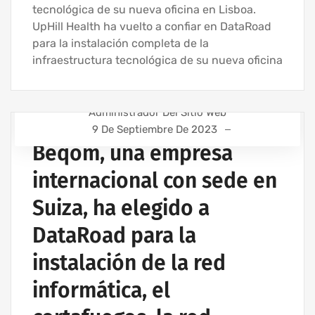
tecnológica de su nueva oficina en Lisboa.
UpHill Health ha vuelto a confiar en DataRoad
para la instalación completa de la
infraestructura tecnológica de su nueva oficina
Administrador Del Sitio Web
9 De Septiembre De 2023
ASISTENCIA INFORMÁTICA - SERVICIOS INFORMÁTICOS
PARA EMPRESAS
Beqom, una empresa
ASISTENCIA INFORMÁTICA Y SERVICIOS DE TI
internacional con sede en
CONTRATO DE SERVICIOS INFORMÁTICOS
Suiza, ha elegido a
EMPRESA DE ASISTENCIA INFORMÁTICA | SERVICIOS
INFORMÁTICOS
DataRoad para la
INSTALACIÓN DEL CABLEADO DE RED
instalación de la red
INSTALACIÓN DE REDES INALÁMBRICAS PARA EMPRESAS
IT UNLIMITED - SERVICIOS INFORMÁTICOS
informática, el
MANTENIMIENTO INFORMÁTICO PARA EMPRESAS