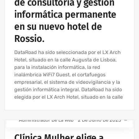
de consultoría y gestión
informática permanente
en su nuevo hotel de
Rossio.
DataRoad ha sido seleccionada por el LX Arch
Hotel, situado en la calle Augusta de Lisboa,
para la instalación informática, la red
inalámbrica WiFi7 Guest, el cortafuegos
empresarial, el sistema de videovigilancia y la
gestión informática integral. DataRoad ha sido
elegida por el LX Arch Hotel, situado en la calle
Administrador De La Web
2 De Junio De 2025
ASISTENCIA INFORMÁTICA - SERVICIOS INFORMÁTICOS
PARA EMPRESAS
Clínica Mulher elige a