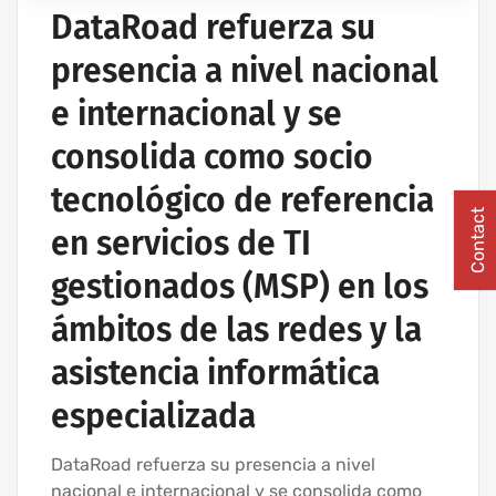
IT UNLIMITED - SERVICIOS INFORMÁTICOS
DataRoad refuerza su
MANTENIMIENTO INFORMÁTICO PARA EMPRESAS
presencia a nivel nacional
PROYECTOS DE CABLEADO Y REDES INFORMÁTICAS
e internacional y se
consolida como socio
tecnológico de referencia
Contact
en servicios de TI
gestionados (MSP) en los
ámbitos de las redes y la
asistencia informática
especializada
DataRoad refuerza su presencia a nivel
nacional e internacional y se consolida como