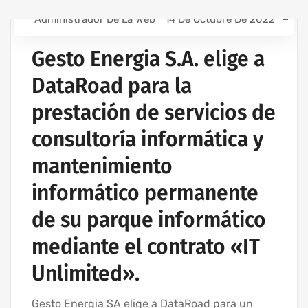
Administrador De La Web
14 De Octubre De 2022
ASISTENCIA INFORMÁTICA - SERVICIOS INFORMÁTICOS
PARA EMPRESAS
Gesto Energia S.A. elige a
CONTRATO DE SERVICIOS INFORMÁTICOS
DataRoad para la
EMPRESA DE ASISTENCIA INFORMÁTICA | SERVICIOS
INFORMÁTICOS
prestación de servicios de
MANTENIMIENTO INFORMÁTICO PARA EMPRESAS
consultoría informática y
mantenimiento
informático permanente
de su parque informático
mediante el contrato «IT
Unlimited».
Gesto Energia SA elige a DataRoad para un