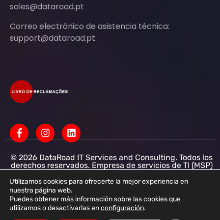
sales@dataroad.pt
Correo electrónico de asistencia técnica:
support@dataroad.pt
© 2026 DataRoad IT Services and Consulting. Todos los
derechos reservados. Empresa de servicios de TI (MSP)
Servicios informáticos - Asistencia informática - Redes
informáticas para empresas - Soporte informático
Utilizamos cookies para ofrecerte la mejor experiencia en
empresarial
nuestra página web.
Puedes obtener más información sobre las cookies que
DataRoad IT Services and Consulting LDA NIF:
utilizamos o desactivarlas en
configuración
.
513368078 - CAE: 62201-R4 - Capital social: 50 001,00