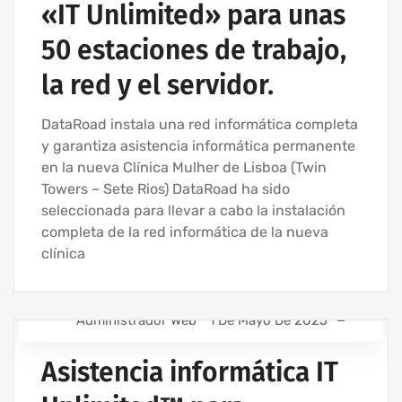
«IT Unlimited» para unas
50 estaciones de trabajo,
la red y el servidor.
DataRoad instala una red informática completa
y garantiza asistencia informática permanente
en la nueva Clínica Mulher de Lisboa (Twin
Towers – Sete Rios) DataRoad ha sido
seleccionada para llevar a cabo la instalación
completa de la red informática de la nueva
clínica
Administrador Web
1 De Mayo De 2025
ASISTENCIA INFORMÁTICA PARA EMPRESAS
Asistencia informática IT
ASISTENCIA INFORMÁTICA - SERVICIOS INFORMÁTICOS
PARA EMPRESAS