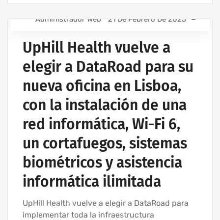
Administrador Web
21 De Febrero De 2025
ASISTENCIA INFORMÁTICA - SERVICIOS INFORMÁTICOS
PARA EMPRESAS
UpHill Health vuelve a
EMPRESA DE ASISTENCIA INFORMÁTICA | SERVICIOS
elegir a DataRoad para su
INFORMÁTICOS
IT UNLIMITED - SERVICIOS INFORMÁTICOS
nueva oficina en Lisboa,
MANTENIMIENTO INFORMÁTICO PARA EMPRESAS
con la instalación de una
red informática, Wi-Fi 6,
un cortafuegos, sistemas
biométricos y asistencia
informática ilimitada
UpHill Health vuelve a elegir a DataRoad para
implementar toda la infraestructura