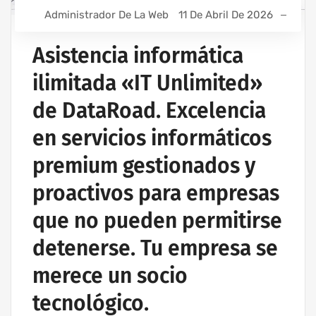
MANTENIMIENTO INFORMÁTICO PARA EMPRESAS
Administrador De La Web
11 De Abril De 2026
PROYECTOS DE CABLEADO Y REDES INFORMÁTICAS
PROYECTOS DE REDES INALÁMBRICAS
Asistencia informática
RED INFORMÁTICA ESTRUCTURADA
ilimitada «IT Unlimited»
SERVICIOS INFORMÁTICOS Y ASISTENCIA INFORMÁTICA
de DataRoad. Excelencia
en servicios informáticos
premium gestionados y
proactivos para empresas
que no pueden permitirse
detenerse. Tu empresa se
merece un socio
tecnológico.