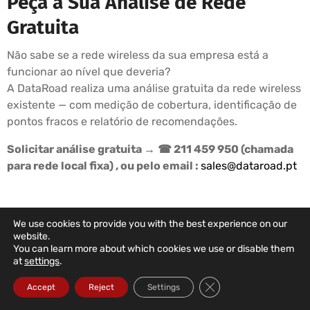
Peça a Sua Análise de Rede
Gratuita
Não sabe se a rede wireless da sua empresa está a
funcionar ao nível que deveria?
A DataRoad realiza uma análise gratuita da rede wireless
existente — com medição de cobertura, identificação de
pontos fracos e relatório de recomendações.
Solicitar análise gratuita →
☎ 211 459 950 (chamada
para rede local fixa) , ou pelo email :
sales@dataroad.pt
We use cookies to provide you with the best experience on our
DATAROAD SUPPORT PLANS
website.
You can learn more about which cookies we use or disable them
Your Company's IT
at
settings
.
In The Right Hands
Close GDPR Cookie Ba
Accept
Reject
Settings