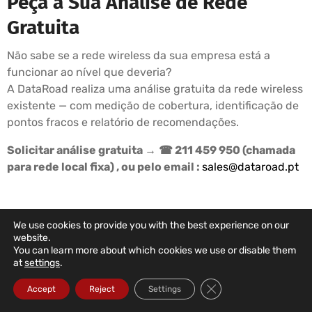
Peça a Sua Análise de Rede
Gratuita
Não sabe se a rede wireless da sua empresa está a
funcionar ao nível que deveria?
A DataRoad realiza uma análise gratuita da rede wireless
existente — com medição de cobertura, identificação de
pontos fracos e relatório de recomendações.
Solicitar análise gratuita →
☎ 211 459 950 (chamada
para rede local fixa) , ou pelo email :
sales@dataroad.pt
We use cookies to provide you with the best experience on our
DATAROAD SUPPORT PLANS
website.
You can learn more about which cookies we use or disable them
Your Company's IT
at
settings
.
In The Right Hands
Close GDPR Cookie Ba
Accept
Reject
Settings