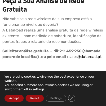
Peça a Sua Análise de Rede
Gratuita
Não sabe se a rede wireless da sua empresa está a
funcionar ao nível que deveria?
A DataRoad realiza uma análise gratuita da rede wireless
existente — com medição de cobertura, identificação de
pontos fracos e relatório de recomendações.
Solicitar análise gratuita →
☎ 211 459 950 (chamada
para rede local fixa) , ou pelo email :
sales@dataroad.pt
We are using cookies to give you the best experience on our
PLANOS DE SUPORTE DATAROAD
website.
You can find out more about which cookies we are using or
A Informática Da Sua Empresa
switch them off in
settings
.
Nas Mãos Certas
Close GDPR Cookie Ba
Accept
Reject
Settings