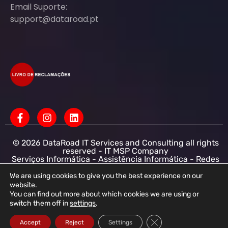
Email Suporte:
support@dataroad.pt
© 2026 DataRoad IT Services and Consulting all rights
reserved - IT MSP Company
Serviços Informática - Assistência Informática - Redes
Informática Empresas - Suporte Informático
Empresarial
We are using cookies to give you the best experience on our
website.
DataRoad IT Services and Consulting LDA NIF:
You can find out more about which cookies we are using or
513368078 - CAE: 62201-R4 - Capital Social :
switch them off in
settings
.
50.001,00 € - Conservatória do registo comercial
R.N.P.C
Close GDPR Cookie Ba
Accept
Reject
Settings