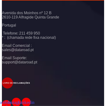
Avenida dos Moinhos nº 12 B
2610-119 Alfragide Quinta Grande
Portugal
Telefone: 211 459 950
* : (chamada rede fixa nacional)
Email Comercial :
sales@dataroad.pt
Email Suporte:
support@dataroad.pt
acebook-
Instagram
Linkedin