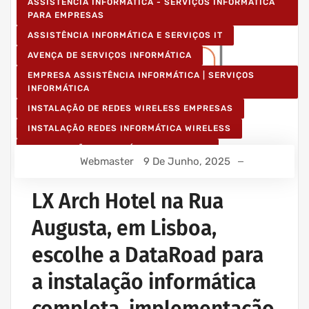
ASSISTÊNCIA INFORMÁTICA - SERVIÇOS INFORMÁTICA
PARA EMPRESAS
ASSISTÊNCIA INFORMÁTICA E SERVIÇOS IT
AVENÇA DE SERVIÇOS INFORMÁTICA
EMPRESA ASSISTÊNCIA INFORMÁTICA | SERVIÇOS
INFORMÁTICA
INSTALAÇÃO DE REDES WIRELESS EMPRESAS
INSTALAÇÃO REDES INFORMÁTICA WIRELESS
MANUTENÇÃO INFORMÁTICA EMPRESAS
Webmaster
9 De Junho, 2025
PROJETOS CABLAGEM E REDES INFORMÁTICA
PROJETOS REDES WIRELESS
LX Arch Hotel na Rua
REDE ESTRUTURADA INFORMÁTICA
Augusta, em Lisboa,
escolhe a DataRoad para
a instalação informática
completa, implementação