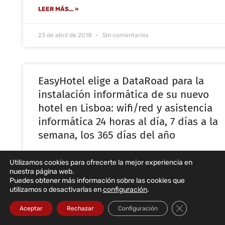
LEER MÁS... »
23 de abril de 2018
Sin comentarios
EasyHotel elige a DataRoad para la
instalación informática de su nuevo
hotel en Lisboa: wifi/red y asistencia
informática 24 horas al día, 7 días a la
semana, los 365 días del año
DataRoad instala la red informática del nuevo easyHotel
Utilizamos cookies para ofrecerte la mejor experiencia en
en Lisboa
nuestra página web.
Puedes obtener más información sobre las cookies que
utilizamos o desactivarlas en
configuración
.
LEER MÁS... »
Cerrar el bann
Aceptar
Rechazar
Configuración
3 de marzo de 2018
Sin comentarios