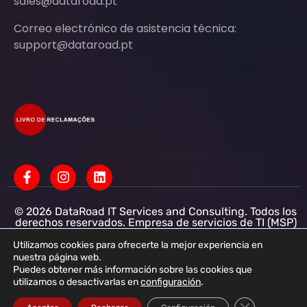
sales@dataroad.pt
Correo electrónico de asistencia técnica:
support@dataroad.pt
© 2026 DataRoad IT Services and Consulting. Todos los
derechos reservados. Empresa de servicios de TI (MSP)
Servicios informáticos - Asistencia informática - Redes
informáticas para empresas - Soporte informático
Utilizamos cookies para ofrecerte la mejor experiencia en
empresarial
nuestra página web.
Puedes obtener más información sobre las cookies que
DataRoad IT Services and Consulting LDA NIF:
utilizamos o desactivarlas en
configuración
.
513368078 - CAE: 62201-R4 - Capital social: 50 001,00
€ - Registro Mercantil R.N.P.C.
Cerrar el bann