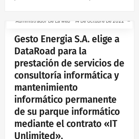
Administrador De La Web
14 De Octubre De 2022
ASISTENCIA INFORMÁTICA - SERVICIOS INFORMÁTICOS
PARA EMPRESAS
Gesto Energia S.A. elige a
CONTRATO DE SERVICIOS INFORMÁTICOS
DataRoad para la
EMPRESA DE ASISTENCIA INFORMÁTICA | SERVICIOS
INFORMÁTICOS
prestación de servicios de
MANTENIMIENTO INFORMÁTICO PARA EMPRESAS
consultoría informática y
mantenimiento
informático permanente
de su parque informático
mediante el contrato «IT
Unlimited».