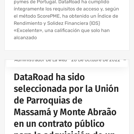
pymes de Portugal. DataRoad ha cumplido
íntegramente los requisitos de acceso y, según
el método ScorePME, ha obtenido un Índice de
Rendimiento y Solidez Financiera (IDS)
«Excelente», una calificación que solo han
alcanzado
Administrador De La Web
28 De Octubre De 2022
ASISTENCIA INFORMÁTICA - SERVICIOS INFORMÁTICOS
PARA EMPRESAS
DataRoad ha sido
ASISTENCIA INFORMÁTICA Y SERVICIOS DE TI
seleccionada por la Unión
EMPRESA DE ASISTENCIA INFORMÁTICA | SERVICIOS
INFORMÁTICOS
de Parroquias de
EMPRESA DE INFORMÁTICA Y SERVICIOS INFORMÁTICOS
Massamá y Monte Abraão
IT UNLIMITED - SERVICIOS INFORMÁTICOS
en un contrato público