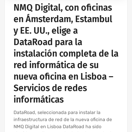
PARA EMPRESAS
NMQ Digital, con oficinas
EMPRESA DE ASISTENCIA INFORMÁTICA | SERVICIOS
en Ámsterdam, Estambul
INFORMÁTICOS
INSTALACIÓN DEL CABLEADO DE RED
y EE. UU., elige a
INSTALACIÓN DE REDES INALÁMBRICAS PARA EMPRESAS
DataRoad para la
INSTALACIÓN DE REDES INFORMÁTICAS INALÁMBRICAS
instalación completa de la
RED INFORMÁTICA ESTRUCTURADA
red informática de su
nueva oficina en Lisboa –
Servicios de redes
informáticas
DataRoad, seleccionada para instalar la
infraestructura de red de la nueva oficina de
NMQ Digital en Lisboa DataRoad ha sido