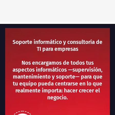
Soporte informático y consultoría de
TI para empresas
Nos encargamos de todos tus
aspectos informáticos —supervisión,
mantenimiento y soporte— para que
tu equipo pueda centrarse en lo que
realmente importa: hacer crecer el
negocio.