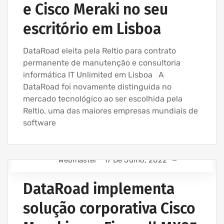
e Cisco Meraki no seu
escritório em Lisboa
DataRoad eleita pela Reltio para contrato
permanente de manutenção e consultoria
informática IT Unlimited em Lisboa A
DataRoad foi novamente distinguida no
mercado tecnológico ao ser escolhida pela
Reltio, uma das maiores empresas mundiais de
software
Webmaster
17 De Julho, 2022
ASSISTÊNCIA INFORMÁTICA - SERVIÇOS INFORMÁTICA
PARA EMPRESAS
DataRoad implementa
EMPRESA ASSISTÊNCIA INFORMÁTICA | SERVIÇOS
solução corporativa Cisco
INFORMÁTICA
EMPRESA INFORMATICA E SERVIÇOS INFORMÁTICA