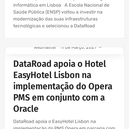
informática em Lisboa A Escola Nacional de
Saúde Pública (ENSP) voltou a investir na
modernização das suas infraestruturas
tecnológicas e selecionou a DataRoad
Webmaster
11 De Março, 2021
ASSISTÊNCIA INFORMÁTICA E SERVIÇOS IT
DataRoad apoia o Hotel
AVENÇA DE SERVIÇOS INFORMÁTICA
EMPRESA ASSISTÊNCIA INFORMÁTICA | SERVIÇOS
EasyHotel Lisbon na
INFORMÁTICA
implementação do Opera
EMPRESA INFORMATICA E SERVIÇOS INFORMÁTICA
IT UNLIMITED - SERVIÇOS INFORMÁTICA
PMS em conjunto com a
Oracle
DataRoad apoia o EasyHotel Lisbon na
implementação do PMS Opera em parceria com