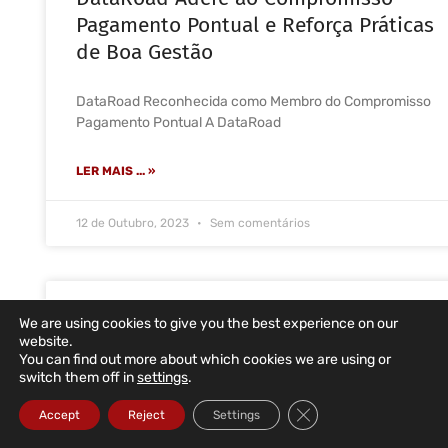
Pagamento Pontual e Reforça Práticas
de Boa Gestão
DataRoad Reconhecida como Membro do Compromisso
Pagamento Pontual A DataRoad
LER MAIS ... »
12 de Outubro, 2023
Sem comentários
DataRoad obtém distinção pelo
We are using cookies to give you the best experience on our
segundo ano consecutivo – TOP 5%
website.
You can find out more about which cookies we are using or
2023 MELHORES PME PORTUGAL. A
switch them off in
settings
.
DataRoad cumpriu os requisitos de
Close GDPR Cookie Ba
Accept
Reject
Settings
acesso e apresentou um índice de