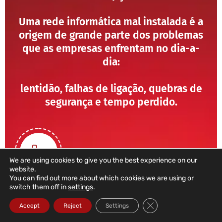
Uma rede informática mal instalada é a
origem de grande parte dos problemas
que as empresas enfrentam no dia-a-
dia:
lentidão, falhas de ligação, quebras de
segurança e tempo perdido.
We are using cookies to give you the best experience on our
website.
You can find out more about which cookies we are using or
switch them off in
settings
.
211 459 950
Close GDPR Cookie Ba
Accept
Reject
Settings